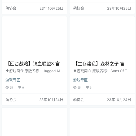
月15日 购买地址：STEAM ♦游戏
♦游戏梗概 重新设计的游戏引擎。
萌协会
23年10月25日
萌协会
23年10月25日
梗概 《Skyrim》和《Fallout 4》的
全新操作。你可操作的所有功能。
获奖开发者Bethesda Game Studio
所有功能都可操控。掀翻栏杆，完
s欢迎你进入《Fallout 76》的世
美掌控 WWE 宇宙。 效果逼真的游
界。核…
戏 从未如此简单地打出重拳。从操
控到画面的一切都经过重新设计，
让你感…
【回合战略】铁血联盟3 官
【生存建造】森林之子 官方
方中文版
中文版
♦游戏简介 原版名称：Jagged Alli
♦游戏简介 原版名称：Sons Of Th
ance 3 其他名称：无 游戏类型：回
e Forest 其他名称：无 游戏类型：
游戏专区
游戏专区
合战略 游戏平台：PC 开发公司：H
生存建造 游戏平台：PC 开发公司：
aemimont Games 发行公司：THQ
Endnight Games Ltd 发行公司：Ne
55
0
55
0
Nordic 发行日期：2023年7月14日
wnight 发行日期：2023年2月24日
购买地址：STEAM ♦游戏梗概 大
购买地址：STEAM ♦游戏梗概 你
萌协会
23年10月24日
萌协会
23年10月24日
犬座之国是个自然资源丰富、政治
被派到了一座孤岛上，寻找一位失
分歧严重的国度。当民选总统神秘
踪的亿万富翁，结果却发现自己深
失踪、非法军事部队“军团”攫取了农
陷被食人生物占领的炼狱之地。你
村的控制权时，整个国家陷入了一
需要制作工具和武器、建造房屋，
片混乱。眼下，总统的家人动…
倾尽全力生存下去，无论独自…