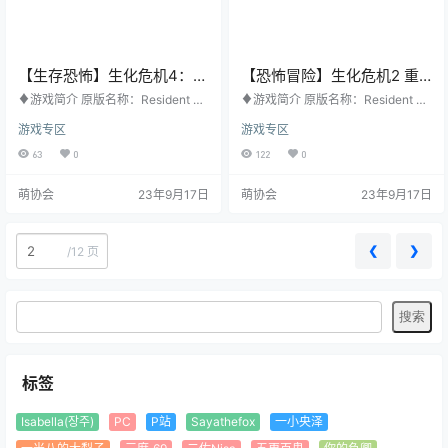
【生存恐怖】生化危机4：重
【恐怖冒险】生化危机2 重
制版 官方中文
制版 官方中文版
♦游戏简介 原版名称：Resident Ev
♦游戏简介 原版名称：Resident Ev
il 4 其他名称：无 游戏类型：生存恐
il 2 其他名称：无 游戏类型：恐怖冒
游戏专区
游戏专区
怖 游戏平台：PC 开发公司：CAPC
险 游戏平台：PC 开发公司：CAPC
OM Co., Ltd. 发行公司：CAPCOM
OM Co., Ltd. 发行公司：CAPCOM
63
0
122
0
Co., Ltd. 发行日期：2023年3月24
Co., Ltd. 发行日期：2019年1月25
日 购买地址：STEAM ♦游戏梗概
日 购买地址：STEAM ♦游戏梗概
萌协会
23年9月17日
萌协会
23年9月17日
成功逃脱并战胜死亡的快感。 前所
生存恐怖游戏代表之作Resident Evi
未有的生化灾难“浣熊市事件”六年
l 2回归，带来重新建构的深层体
后...... 成为特务的里昂·斯科特·肯尼
验。通过Capcom专利的游戏引擎R
迪被派去营救被绑架的总统千金。
E Engine，经典作品经过…
❮
❯
/
12 页
里…
标签
Isabella(장주)
PC
P站
Sayathefox
一小央泽