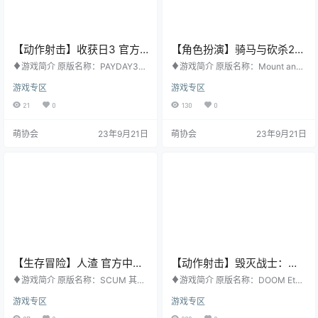
【动作射击】收获日3 官方
【角色扮演】骑马与砍杀2：
中文版
霸主 官方中文版
♦游戏简介 原版名称：PAYDAY3
♦游戏简介 原版名称：Mount and
其他名称：无 游戏类型：动作射击
Blade II: Bannerlord 其他名称：无
游戏专区
游戏专区
游戏平台：PC 开发公司：Starbree
游戏类型：角色扮演 游戏平台：PC
ze Studios 发行公司：Coffee Stai
开发公司：TaleWorlds Entertainme
21
0
130
0
n Publishing 发行日期：Deep Silv
nt 发行公司：TaleWorlds Entertain
er 购买地址：STEAM ♦游戏梗概
ment 发行日期：2020年3月20日
萌协会
23年9月21日
萌协会
23年9月21日
有史以来最受欢迎的合作射击游戏
购买地址：STEAM ♦游戏梗概 号
之一——备受瞩目的续作《PAYDAY
角震天，群鸦蔽日。卡拉德帝国因
3》火爆归来！自本系列发布以来，
内乱而陷入三分之境。新的王国正
PAYDAY玩家一直沉醉在精心计划然
在悄然崛起。佩好长…
后…
【生存冒险】人渣 官方中文
【动作射击】毁灭战士：永
版
恒 官方中文版
♦游戏简介 原版名称：SCUM 其他
♦游戏简介 原版名称：DOOM Eter
名称：无 游戏类型：生存冒险 游戏
nal 其他名称：无 游戏类型：动作射
游戏专区
游戏专区
平台：PC 开发公司：Gamepires 发
击 游戏平台：PC 开发公司：id Soft
行公司：Jagex Ltd 发行日期：201
ware 发行公司：Bethesda Softwor