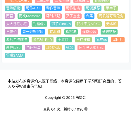
一米八的大梨子
三度_69
二佐Nisa
五更百鬼
你的负卿
冒险解谜
动作ACT
动作冒险
动作射击
动漫推荐
半半子
南宫
南桃Momoko
即时战略
叉子宝宝
合集
周叽是可爱兔兔
大大卷卷小卷
封疆疆v
御子Yumiko
我才不是NEKO
无水印
日奈娇
是一只熊仔吗
有水印
桜桃喵
模拟经营
沧霁桔梗
源纱希喵喵喵
爱老师_PhD
王胖胖u
生存建造
疯猫ss
腐团儿
菌烨tako
角色扮演
部分水印
镜酱
阿半今天很开心
雪琪SAMA
本站发布的资源均来源于网络，本资源仅限用于学习和研究目的；若
涉及侵权请来信告知。
Copyright © 2026
萌协会
查询 64 次，耗时 0.4096 秒