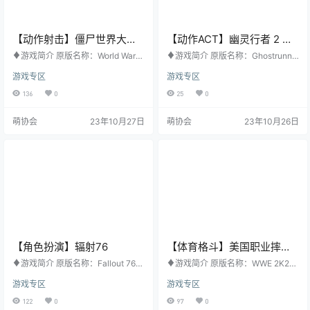
【动作射击】僵尸世界大
【动作ACT】幽灵行者 2 官
战：劫后余生 官方中文版
方中文版
♦游戏简介 原版名称：World War
♦游戏简介 原版名称：Ghostrunne
Z: Aftermath 其他名称：无 游戏类
r 2 其他名称：无 游戏类型：动作A
游戏专区
游戏专区
型：动作射击 游戏平台：PC 开发公
CT 游戏平台：PC 开发公司：One
司：Saber Interactive Inc 发行公
More Level 发行公司：505 Games
136
0
25
0
司：Saber Interactive Inc 发行日
发行日期：2023年10月26日 购买
期：2021年9月21日 购买地址：ST
地址：STEAM ♦游戏梗概 这是一
萌协会
23年10月27日
萌协会
23年10月26日
EAM ♦游戏梗概 《僵尸世界大战：
款令人热血贲张的第一人称视角硬
劫后余生》是一款制作精良的合作
核砍杀游戏，背景设定在《幽灵行
类僵尸射击游戏，其灵感源自于派
者》事件一年后。在这个后世界末
拉蒙影业公司拍摄的热门影片，同
日的赛博朋克世界中冒险。达摩塔
时…
是人类的最后避难所，但统治它的
残暴…
【角色扮演】辐射76
【体育格斗】美国职业摔角
联盟 2K22 官方中文版
♦游戏简介 原版名称：Fallout 76
♦游戏简介 原版名称：WWE 2K22
其他名称：无 游戏类型：角色扮演
其他名称：无 游戏类型：体育格斗
游戏专区
游戏专区
游戏平台：PC 开发公司：Bethesd
游戏平台：PC 开发公司：Visual C
a Game Studios 发行公司：Bethes
oncepts 发行公司：2K 发行日期：
122
0
97
0
da Softworks 发行日期：2020年4
2022年3月11日 购买地址：STEAM