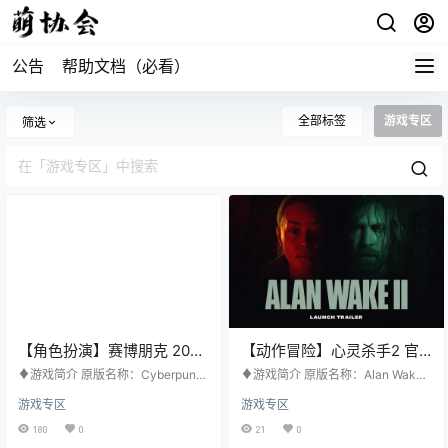
公告
帮助文档（必看）
全部标签
游戏专区
筛选
【角色扮演】赛博朋克 2077
【动作冒险】心灵杀手2 官
官方中文版
方中文版
♦游戏简介 原版名称：Cyberpunk
♦游戏简介 原版名称：Alan Wake
2077 其他名称：无 游戏类型：角色
2 其他名称：无 游戏类型：动作冒
游戏专区
游戏专区
扮演 游戏平台：PC 开发公司：CD
险 游戏平台：PC 开发公司：Reme
PROJEKT RED 发行公司：CD PRO
dy Entertainmen 发行公司：Epic G
180
0
21
0
JEKT RED 发行日期：2020年12月
ames Publishing 发行日期：2023