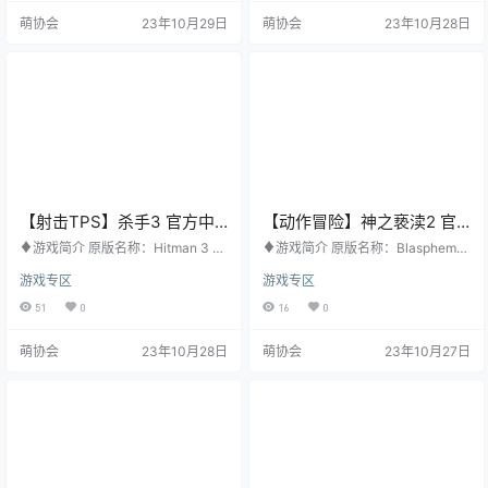
10日 购买地址：STEAM ♦游戏梗
年10月27日 购买地址：EPIC ♦游
萌协会
23年10月29日
萌协会
23年10月28日
概 《赛博朋克 2077》的舞台位于大
戏梗概 一系列仪式谋杀案正威胁着
都会夜之城，是一款在开放世界动
亮瀑镇这个位于太平洋西北部，被
作冒险角色扮演游戏。您扮演一位
荒野包围的小镇社区。 作为以解决
赛博朋克雇佣兵, 身陷绝地求生、不
悬案而闻名的联邦调查局资深警
成功便成仁的险境。经过…
探，萨贾·安德森为调…
【射击TPS】杀手3 官方中
【动作冒险】神之亵渎2 官
文版
方中文版
♦游戏简介 原版名称：Hitman 3 其
♦游戏简介 原版名称：Blasphemo
他名称：无 游戏类型：射击TPS 游
us 2 其他名称：无 游戏类型：动作
游戏专区
游戏专区
戏平台：PC 开发公司：IO Interacti
冒险 游戏平台：PC 开发公司：The
ve A/S 发行公司：IO Interactive A/
Game Kitchen 发行公司：Team17
51
0
16
0
S 发行日期：2022年1月21日 购买
发行日期：2023年8月25日 购买地
地址：STEAM ♦游戏梗概 《杀
址：STEAM ♦游戏梗概 《神之亵
萌协会
23年10月28日
萌协会
23年10月27日
手》是一款暗杀风格的动作游戏，
渎》系列的续作预示着“悔罪者一号”
是《杀手》系列三部曲的最终作
的回归，剧情延续自原版游戏的免
品，在本作中玩家将重拾杀手47的
费可下载内容“Wounds of Eventid
身份，为了完成生涯中最重要的一
e”，天空中的心预告着“奇迹”的回
份合同，踏上了前往异…
归，也代表了…