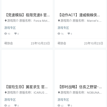
【竞速模拟】极限竞速8 官
【动作ACT】漫威蜘蛛侠：
方中文版
重制版 官方中文版
♦游戏简介 原版名称：Forza Motor
♦游戏简介 原版名称：Marvel's Sp
sport 8 其他名称：无 游戏类型：竞
ider-Man Remastered 其他名称：
游戏专区
游戏专区
速模拟 游戏平台：PC 开发公司：T
无 游戏类型：动作ACT 游戏平台：
urn 10 发行公司：Xbox Game Stud
PC 开发公司：Insomniac Games,
93
0
74
0
ios 发行日期：2023年10月10日 购
Nixxes Software 发行公司：PlaySt
买地址：STEAM ♦游戏梗概 驾驶
ation PC LLC 发行日期：2022年8
萌协会
23年10月23日
萌协会
23年10月23日
超过500辆真实世界的汽车，包括现
月12日 购买地址：STEAM ♦游戏
代赛车和100辆以上的极限竞速新
梗概 由Insomniac Games与漫威合
车。在20个场景中，包括粉丝最喜
作开发，并由Nixxes…
欢的地点和多个赛道布局，每一圈
都有实时的赛道评分…
【冒险生存】翼星求生 官方
【即时战略】信長之野望･新
中文版
生 官方中文版
♦游戏简介 原版名称：ICARUS 其
♦游戏简介 原版名称：NOBUNAG
他名称：无 游戏类型：冒险生存 游
A'S AMBITION: Shinsei 其他名称：
游戏专区
游戏专区
戏平台：PC 开发公司：RocketWer
无 游戏类型：即时战略 游戏平台：
kz 发行公司：RocketWerkz 发行日
PC 开发公司：KOEI TECMO GAM
60
0
62
0