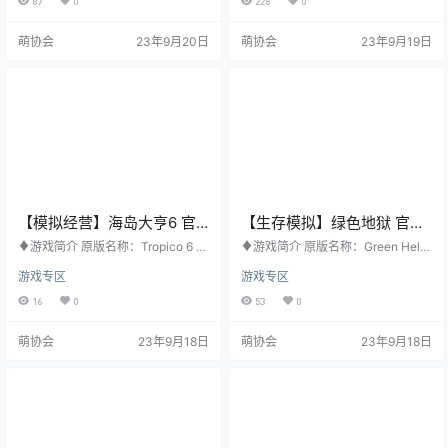
87
0
228
0
8年8月29日 购买地址：STEAM ♦
ks 发行日期：2020年3月20日 购
游戏梗概 娱乐巨头TEC1公司推出的
买地址：STEAM ♦游戏梗概 地狱
萌协会
23年9月20日
萌协会
23年9月19日
惊世大作《SCUM》第二季，点燃
军团入侵了人世间，在恢弘的单人
了全球观众心中嗜血的欲望。本季
剧情模式中扮演毁灭战士，在各个
中，比赛场地由原来的破烂、封闭
次元歼灭恶魔，制止人类最终的毁
的室内竞技场转移到了TEC1公司旗
灭。 它们唯一所惧怕的……就是你。
下的SCUM岛上沼泽密布的树林、
]在《doom Eter…
平整辽阔…
【模拟经营】海岛大亨6 官
【生存模拟】绿色地狱 官方
方中文版
中文版
♦游戏简介 原版名称：Tropico 6 其
♦游戏简介 原版名称：Green Hell
他名称：无 游戏类型：模拟经营 游
其他名称：丛林地狱 游戏类型：生
游戏专区
游戏专区
戏平台：PC 开发公司：Limbic Ent
存模拟 游戏平台：PC 开发公司：C
ertainment, Realmforge Studios 发
reepy Jar 发行公司：Creepy Jar
16
0
53
0
行公司：Coffee Stain Publishing
发行日期：2019年9月5日 购买地
发行日期：2019年3月30日 购买地
址：STEAM ♦游戏梗概 《Green H
萌协会
23年9月18日
萌协会
23年9月18日
址：STEAM ♦游戏梗概 总统阁下
ell》是一款开放世界生存模拟器，
回来啦! 政治动荡与社会动乱的时
背景设定在亚马逊雨林未知的独特
代，人民在呼唤有远见的领导人，
环境中。 你孤身一人处在丛林中，
一位能以远见和智慧掌…
且没有任何食物或设备，但你努力
想要求生和找到出路。求生的意志…