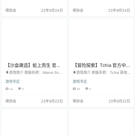
期：2022年3月30日 购买地址：S
ES CO., LTD. 发行公司：KOEI TEC
TEAM ♦游戏梗概 《翼星求生ICAR
MO GAMES CO., LTD. 发行日期：2
萌协会
23年9月24日
萌协会
23年9月24日
US》是一款与时间赛跑的PvE生存
022年7月21日 购买地址：STEAM
游戏，可支持多达八名玩家。 在Ica
♦游戏梗概 在《信長之野望･新生》
rus上体验蛮荒的外星荒野，承受人
中，玩家能够与自主思考并采取行
类史上最大的错误。在残酷的环境
动的“活生生武…
中生存下来，您将在探索、收获…
【沙盒建造】蛇上而生 官方
【冒险探索】Tchia 官方中
中文版
文版
♦游戏简介 原版名称：Above Snak
♦游戏简介 原版名称：Tchia 其他
es 其他名称：无 游戏类型：沙盒建
名称：无 游戏类型：冒险探索 游戏
游戏专区
游戏专区
造 游戏平台：PC 开发公司：Squar
平台：PC 开发公司：Awaceb 发行
e Glade Games 发行公司：Crytivo
公司：Awaceb, Kepler Interactive
44
0
89
0
发行日期：2023年5月25日 购买地
发行日期：2023年3月21日 购买地
址：STEAM ♦游戏梗概 在这款以
址：STEAM ♦游戏梗概 与Tchia一
萌协会
23年9月23日
萌协会
23年9月22日
等距视角为基础、 受荒野西部启发
同感受热带风情的开放世界，见证
的冒险角色扮演游戏中， 体验创造
她踏上从统治群岛的残酷暴君Meav
与轻度生存元素的融合。 通过逐步
ora手中拯救自己的父亲的冒险之
构建你自己的世界， 在各种生态区
旅。攀爬、滑翔、游泳并驾驶船只
域中前行， 并与各种元素，…
跨越美轮美奂的岛屿，探…