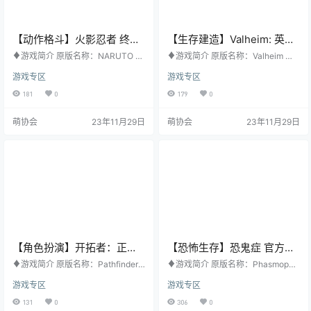
【动作格斗】火影忍者 终极
【生存建造】Valheim: 英灵
风暴羁绊 官方中文版
神殿 官方中文版
♦游戏简介 原版名称：NARUTO X
♦游戏简介 原版名称：Valheim 其
BORUTO 其他名称：无 游戏类型：
他名称：无 游戏类型：生存建造 游
游戏专区
游戏专区
动作格斗 游戏平台：PC 开发公司：
戏平台：PC 开发公司：Iron Gate A
CyberConnect2 Co., Ltd. 发行公
B 发行公司：Coffee Stain Publishi
181
0
179
0
司：Bandai Namco Entertainment
ng 发行日期：2021年2月2日 购买
发行日期：2023年11月17日 购买地
地址：STEAM ♦游戏梗概 你是一
萌协会
23年11月29日
萌协会
23年11月29日
址：STEAM ♦游戏梗概 ■新增数个
名战死的英灵战士，女武神们把你
可游玩的角色，全系列最多的忍者
的灵魂摆渡到了英灵神殿，北境第
在此集合 本作有超过130个忍者可
十大神界。而你却被一些混沌之物
操控，以及惊心动魄的忍道对战！
和古老的众神之敌困在了这里，你
除…
是这个原始炼狱最新的守护者，…
【角色扮演】开拓者：正义
【恐怖生存】恐鬼症 官方中
之怒 官方中文版
文版
♦游戏简介 原版名称：Pathfinder:
♦游戏简介 原版名称：Phasmopho
Wrath of the Righteous 其他名称：
bia 其他名称：无 游戏类型：恐怖生
游戏专区
游戏专区
无 游戏类型：角色扮演 游戏平台：
存 游戏平台：PC 开发公司：Kineti
PC 开发公司：Coffee Stain Studio
c Games 发行公司：Kinetic Game
131
0
306
0
s 发行公司：Coffee Stain Publishi
s 发行日期：2020年9月19日 购买