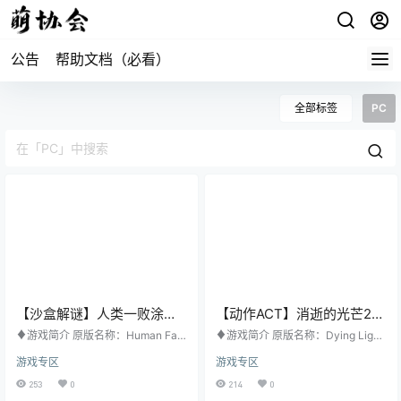
公告
帮助文档（必看）
全部标签
PC
【沙盒解谜】人类一败涂地
【动作ACT】消逝的光芒2
官方中文版
人与仁之战 官方中文版
♦游戏简介 原版名称：Human Fall
♦游戏简介 原版名称：Dying Light
Flat 其他名称：无 游戏类型：沙盒
2 Stay Human 其他名称：无 游戏
游戏专区
游戏专区
解谜 游戏平台：PC 开发公司：No
类型：动作ACT 游戏平台：PC 开
Brakes Games 发行公司：Curve G
发公司：Techland 发行公司：Tech
253
0
214
0
ames 发行日期：2016年7月23日
land 发行日期：2022年2月4日 购