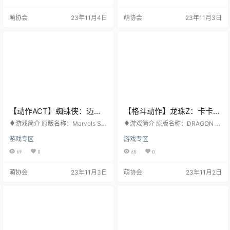
发行公司：Xbox Game Studios 发
Shepherd Entertainment 发行日
行日期：2020年3月14日 购买地
期：2023年10月18日 购买地址：S
萌协会
23年11月4日
萌协会
23年11月3日
址：STEAM ♦游戏梗概 《腐烂国
TEAM ♦游戏梗概 《地狱男爵：怀
度 2》是一款开放世界的生存幻想游
尔德之网》由Upstream Arcade公
戏，可供与最多 3 名好友合作游
司制作，忠实再现了迈克·米格诺拉
戏。在一次丧尸大灾变之后，一小
的原作风格。和漫画一样…
撮幸…
【动作ACT】蜘蛛侠：迈尔
【格斗动作】龙珠Z：卡卡罗
斯莫拉莱斯 官方中文版
特 官方中文版
♦游戏简介 原版名称：Marvels Spi
♦游戏简介 原版名称：DRAGON B
der Man: Miles Morales 其他名
ALL Z: KAKAROT 其他名称：无 游
游戏专区
游戏专区
称：无 游戏类型：动作ACT 游戏平
戏类型：格斗动作 游戏平台：PC 开
台：PC 开发公司：Insomniac Gam
发公司：CyberConnect2 Co. Ltd.
69
0
68
0
es, Nixxes Software 发行公司：Pla
发行公司：Bandai Namco Entertai
yStation PC LLC 发行日期：2022
nment Inc. 发行日期：2020年1月1
萌协会
23年11月3日
萌协会
23年11月2日
年11月18日 购买地址：STEAM ♦
7日 购买地址：STEAM ♦游戏梗概
游戏梗概 在《漫威蜘蛛侠》重制版
・体验七龙珠Z的壮烈事迹及轻松的
发生的事件过后，少年迈尔斯·墨拉
小品故事，本作还收录了首次针对
莱斯一边努力…
龙珠传说热门话题的解答！…