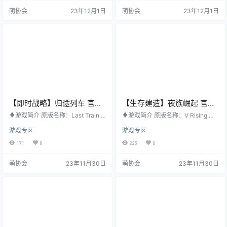
购买地址：STEAM ♦游戏梗概 ***
买地址：STEAM ♦游戏梗概 二十
萌协会
23年12月1日
萌协会
23年12月1日
全新关卡“水下世界”现已推出*** 与
几年前，我们在哈兰和病毒抗争，
你的沙雕队友一同踏上一场深入海
但失败了。现在，我们即将再次面
底深处的刺激冒险。 探索生机盎然
临失败。作为人类最后一处大型定
的神奇海洋生态环境，还能在巨型
居点之一，"都市"正因冲突而四分五
水母的头顶上开pa…
裂。文明…
【即时战略】归途列车 官方
【生存建造】夜族崛起 官方
中文版
中文版
♦游戏简介 原版名称：Last Train H
♦游戏简介 原版名称：V Rising 其
ome 其他名称：无 游戏类型：即时
他名称：无 游戏类型：生存建造 游
游戏专区
游戏专区
战略 游戏平台：PC 开发公司：Ash
戏平台：PC 开发公司：Stunlock S
borne Games 发行公司：THQ Nor
tudios 发行公司：Stunlock Studio
171
0
225
0
dic 发行日期：2023年11月28日 购
s 发行日期：2022年5月17日 购买
买地址：STEAM ♦游戏梗概 穿过
地址：STEAM ♦游戏梗概 一个吸
萌协会
23年11月30日
萌协会
23年11月30日
饱受战争之苦的废土，设法完成一
血鬼的荒野生存体验 经过几个世纪
项绝望的任务。您的目标是引导捷
的沉睡，你作为一名虚弱的吸血鬼
克斯洛伐克士兵乘坐装甲列车回
醒来。你需要寻找血液以恢复体
家，但前方的道路充满了危险。目
力，同时躲避烈日以求生存。重建
前正是俄罗斯红军与白军之间的残
你的城堡和吸血鬼帝国，将人类变…
酷内…