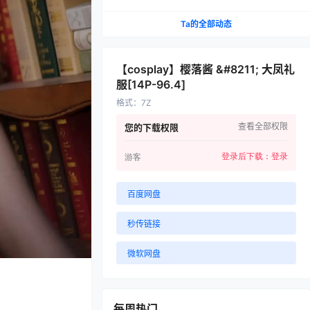
Ta的全部动态
【cosplay】樱落酱 &#8211; 大凤礼
服[14P-96.4]
格式
：
7Z
查看全部权限
您的下载权限
登录后下载：
登录
游客
百度网盘
秒传链接
微软网盘
每周热门