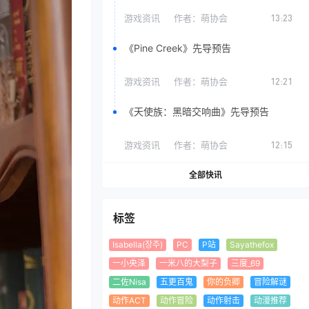
游戏资讯
作者：
萌协会
13:23
《Pine Creek》先导预告
游戏资讯
作者：
萌协会
12:21
《天使族：黑暗交响曲》先导预告
游戏资讯
作者：
萌协会
12:15
全部快讯
标签
Isabella(장주)
PC
P站
Sayathefox
一小央泽
一米八的大梨子
三度_69
二佐Nisa
五更百鬼
你的负卿
冒险解谜
动作ACT
动作冒险
动作射击
动漫推荐