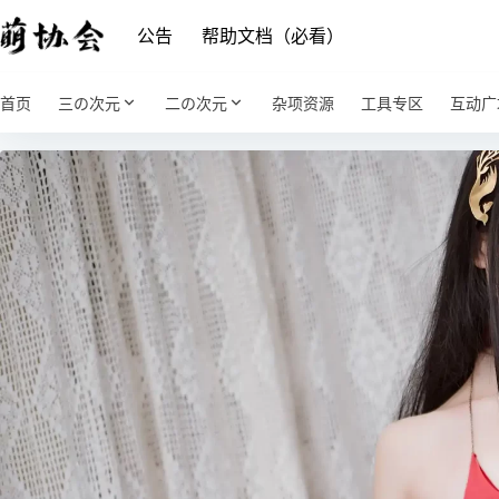
公告
帮助文档（必看）
首页
三の次元
二の次元
杂项资源
工具专区
互动广