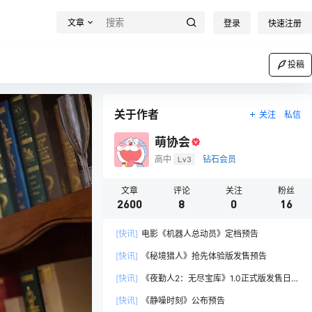
文章
登录
快速注册
投稿
关于作者
关注
私信
萌协会
高中
Lv3
钻石会员
文章
评论
关注
粉丝
2600
8
0
16
[快讯]
电影《机器人总动员》定档预告
[快讯]
《秘境猎人》抢先体验版发售预告
[快讯]
《夜勤人2：无尽宝库》1.0正式版发售日预
告
[快讯]
《静噪时刻》公布预告