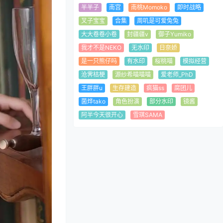
半半子
南宫
南桃Momoko
即时战略
叉子宝宝
合集
周叽是可爱兔兔
大大卷卷小卷
封疆疆v
御子Yumiko
我才不是NEKO
无水印
日奈娇
是一只熊仔吗
有水印
桜桃喵
模拟经营
沧霁桔梗
源纱希喵喵喵
爱老师_PhD
王胖胖u
生存建造
疯猫ss
腐团儿
菌烨tako
角色扮演
部分水印
镜酱
阿半今天很开心
雪琪SAMA