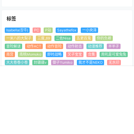
标签
Isabella(장주)
PC
P站
Sayathefox
一小央泽
一米八的大梨子
三度_69
二佐Nisa
五更百鬼
你的负卿
冒险解谜
动作ACT
动作冒险
动作射击
动漫推荐
半半子
南宫
南桃Momoko
即时战略
叉子宝宝
合集
周叽是可爱兔兔
大大卷卷小卷
封疆疆v
御子Yumiko
我才不是NEKO
无水印
日奈娇
是一只熊仔吗
有水印
桜桃喵
模拟经营
沧霁桔梗
首页
专题
认证
顶部
菜单
我的
源纱希喵喵喵
爱老师_PhD
王胖胖u
生存建造
疯猫ss
腐团儿
菌烨tako
角色扮演
部分水印
镜酱
阿半今天很开心
雪琪SAMA
本站发布的资源均来源于网络，本资源仅限用于学习和研究目的；若
涉及侵权请来信告知。