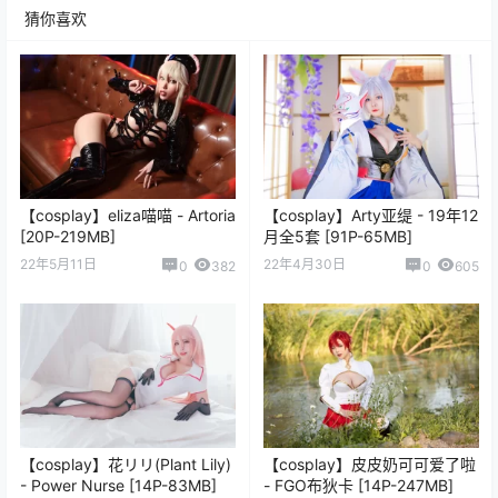
猜你喜欢
【cosplay】eliza喵喵 - Artoria
【cosplay】Arty亚缇 - 19年12
[20P-219MB]
月全5套 [91P-65MB]
22年5月11日
22年4月30日
0
382
0
605
【cosplay】花リリ(Plant Lily)
【cosplay】皮皮奶可可爱了啦
- Power Nurse [14P-83MB]
- FGO布狄卡 [14P-247MB]