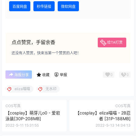
百度网盘
秒传链接
微软网盘
点点赞赏，手留余香
给TA打赏
还没有人赞赏，快来当第一个赞赏的人吧！
0
0
海报分享
收藏
举报
eliza喵喵
无水印
COS写真
COS写真
【cosplay】萌芽儿o0 - 爱宕
【cosplay】eliza喵喵 - 2B忍
泳装[30P-208MB]
者 [31P-188MB]
2022-5-11 15:31:55
2022-5-13 14:34:13