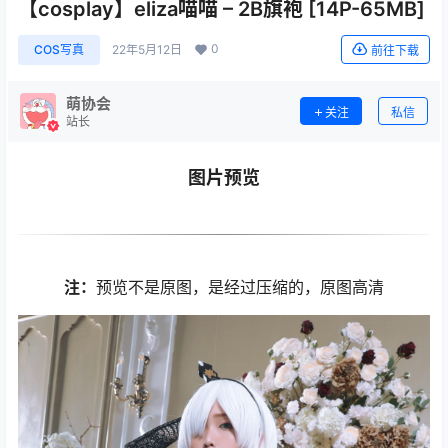
【cosplay】eliza喵喵 – 2B旗袍 [14P-65MB]
0
COS写真
22年5月12日
前往下载
萌协会
关注
私信
站长
图片预览
注：
预览不是原图，是经过压缩的，原图高清