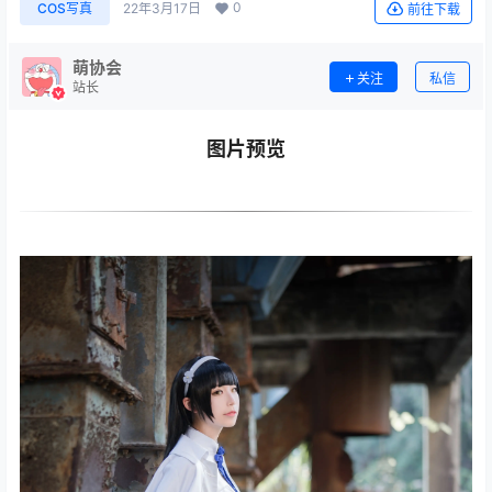
0
COS写真
22年3月17日
前往下载
萌协会
关注
私信
站长
图片预览