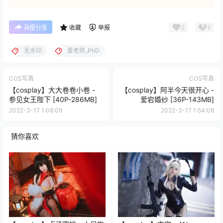
0
0
海报分享
收藏
举报
无水印
爱老师_PhD
COS写真
COS写真
【cosplay】大大卷卷小卷 -
【cosplay】阿半今天很开心 -
参见女王陛下 [40P-286MB]
爱宕婚纱 [36P-143MB]
2022-3-17 1:08:09
2022-3-17 1:54:08
猜你喜欢