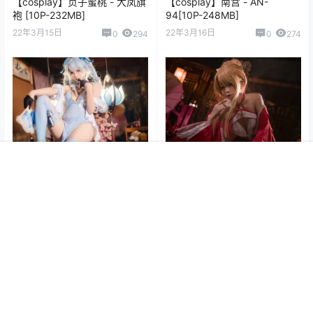
【cosplay】贞子蜜桃 - 大凤旗
【cosplay】南宫 - AN-
袍 [10P-232MB]
94[10P-248MB]
22年3月15日
22年3月16日
0
294
0
274
【cosplay】墨玉-M - PA-15
【cosplay】可可老师 - 碧蓝航
首页
专题
认证
顶部
菜单
我的
[56P-370MB]
线 光荣凉夜春雪 [50P-
502MB]
22年3月17日
22年3月17日
0
611
0
462
0 条回复
文章作者
管理员
A
M
欢迎您，新朋友，感谢参与互动！
确认修改