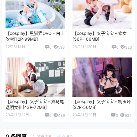
【cosplay】黑猫猫OvO - 白上
【cosplay】叉子宝宝 - 修女
吹雪[12P-99MB]
[56P-106MB]
22年8月4日
23年11月20日
0
593
0
326
【cosplay】叉子宝宝 - 双马尾
【cosplay】叉子宝宝 - 杨玉环
透明女仆[43P-72MB]
[22P-50MB]
23年11月22日
23年11月23日
0
489
0
534
0 条回复
文章作者
管理员
A
M