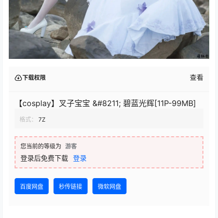
查看
下载权限
【cosplay】叉子宝宝 &#8211; 碧蓝光辉[11P-99MB]
格式：
7Z
您当前的等级为
游客
登录后免费下载
登录
百度网盘
秒传链接
微软网盘