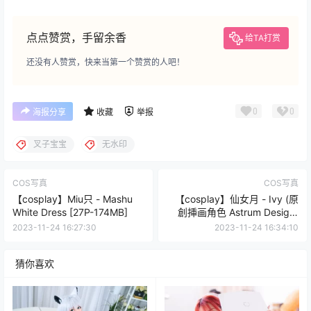
点点赞赏，手留余香
给TA打赏
还没有人赞赏，快来当第一个赞赏的人吧！
0
0
海报分享
收藏
举报
叉子宝宝
无水印
COS写真
COS写真
【cosplay】Miu只 - Mashu
【cosplay】仙女月 - Ivy (原
White Dress [27P-174MB]
創挿画角色 Astrum Design)
[48P1V - 746MB]
2023-11-24 16:27:30
2023-11-24 16:34:10
猜你喜欢