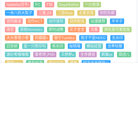
Isabella(장주)
PC
P站
Sayathefox
一小央泽
一米八的大梨子
三度_69
二佐Nisa
五更百鬼
你的负卿
冒险解谜
动作ACT
动作冒险
动作射击
动漫推荐
半半子
南宫
南桃Momoko
即时战略
叉子宝宝
合集
周叽是可爱兔兔
大大卷卷小卷
封疆疆v
御子Yumiko
我才不是NEKO
无水印
日奈娇
是一只熊仔吗
有水印
桜桃喵
模拟经营
沧霁桔梗
源纱希喵喵喵
爱老师_PhD
王胖胖u
生存建造
疯猫ss
腐团儿
菌烨tako
角色扮演
部分水印
镜酱
阿半今天很开心
雪琪SAMA
首页
专题
认证
顶部
菜单
我的
本站发布的资源均来源于网络，本资源仅限用于学习和研究目的；若
涉及侵权请来信告知。
Copyright © 2026
萌协会
查询 21 次，耗时 0.2402 秒