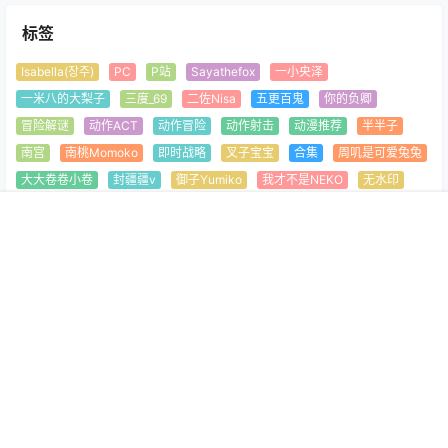
标签
Isabella(장주)
PC
P站
Sayathefox
一小央泽
一米八的大梨子
三度_69
二佐Nisa
五更百鬼
你的负卿
冒险解谜
动作ACT
动作冒险
动作射击
动漫推荐
半半子
南宫
南桃Momoko
即时战略
叉子宝宝
合集
周叽是可爱兔兔
大大卷卷小卷
封疆疆v
御子Yumiko
我才不是NEKO
无水印
日奈娇
是一只熊仔吗
有水印
桜桃喵
模拟经营
沧霁桔梗
首页
专题
认证
顶部
菜单
我的
源纱希喵喵喵
爱老师_PhD
王胖胖u
生存建造
疯猫ss
腐团儿
菌烨tako
角色扮演
部分水印
镜酱
阿半今天很开心
雪琪SAMA
本站发布的资源均来源于网络，本资源仅限用于学习和研究目的；若
涉及侵权请来信告知。
Copyright © 2026
萌协会