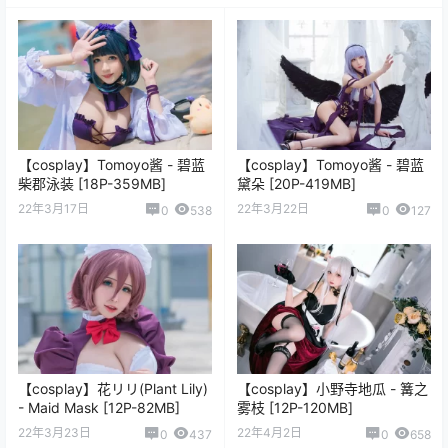
【cosplay】Tomoyo酱 - 碧蓝
【cosplay】Tomoyo酱 - 碧蓝
柴郡泳装 [18P-359MB]
黛朵 [20P-419MB]
22年3月17日
22年3月22日
0
538
0
127
【cosplay】花リリ(Plant Lily)
【cosplay】小野寺地瓜 - 篝之
- Maid Mask [12P-82MB]
雾枝 [12P-120MB]
22年3月23日
22年4月2日
0
437
0
658