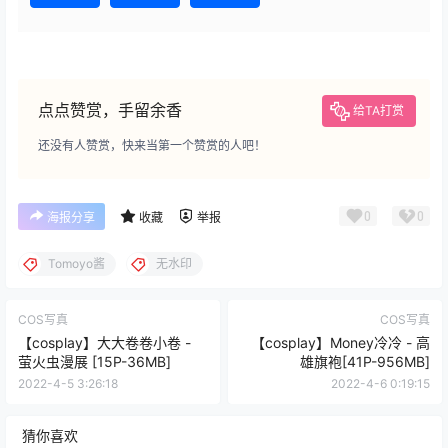
点点赞赏，手留余香
给TA打赏
还没有人赞赏，快来当第一个赞赏的人吧！
0
0
海报分享
收藏
举报
Tomoyo酱
无水印
COS写真
COS写真
【cosplay】大大卷卷小卷 -
【cosplay】Money冷冷 - 高
萤火虫漫展 [15P-36MB]
雄旗袍[41P-956MB]
2022-4-5 3:26:18
2022-4-6 0:19:15
猜你喜欢