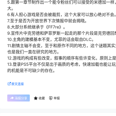
5.跟第一章节制作出一个能令粉丝们可以接受的米德加一
大。
6.有人担心游戏是否会被裁剪，这个大家可以放心绝对不会
7.至于是否为开放世界下次情报中就会揭晓。
8.大部分系统继承于《FF7re》。
9.宣传片中克劳德和萨菲罗斯一起走的那个片段是克劳德回
10.主角的建模基本不变，尤菲的话会取自DLC。
11.剧情主轴不会变，至于和原作不同的地方，这个谜题其
也是我们一直在研究的地方。
12.游戏的构成有些改变，叙事的顺序有些许变化，原则上
13.登录PS5平台不仅是出于画质的考虑，快速加载也能
的机能是不可缺少的存在。
原文连接
海报分享
收藏
举报