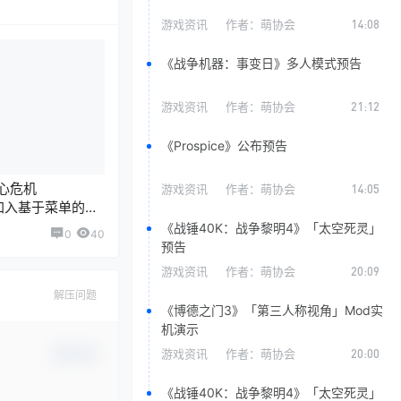
游戏资讯
作者：
萌协会
14:08
《战争机器：事变日》多人模式预告
游戏资讯
作者：
萌协会
21:12
《Prospice》公布预告
核心危机
游戏资讯
作者：
萌协会
14:05
将加入基于菜单的战
《战锤40K：战争黎明4》「太空死灵」
0
40
预告
游戏资讯
作者：
萌协会
20:09
解压问题
《博德之门3》「第三人称视角」Mod实
机演示
游戏资讯
作者：
萌协会
20:00
确认修改
《战锤40K：战争黎明4》「太空死灵」