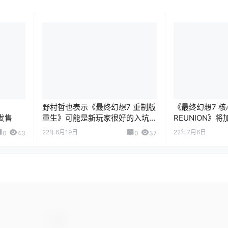
野村哲也表示《最终幻想7 重制版
《最终幻想7 
季发售
重生》可能是新玩家很好的入坑
REUNION》
作
斗系统
22年6月19日
22年7月6日
0
43
0
37