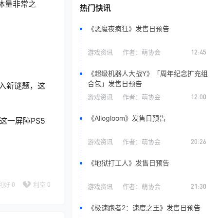
体量非常之
热门快讯
《恶魔夜疯狂》发售日预告
游戏资讯
作者：
萌协会
12:45
《超级机器人大战Y》「周年纪念扩充组
合包」发售日预告
入新谜题，这
游戏资讯
作者：
萌协会
12:00
《Allogloom》发售日预告
这一屏障PS5
游戏资讯
作者：
萌协会
20:26
《地狱打工人》发售日预告
利好
0
利空
0
游戏资讯
作者：
萌协会
21:30
《极速跑者2：速度之王》发售日预告