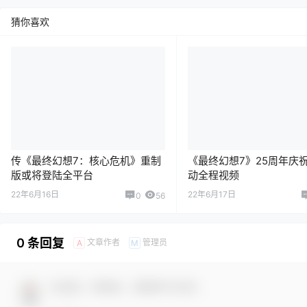
猜你喜欢
传《最终幻想7：核心危机》重制
《最终幻想7》25周年庆
版或将登陆全平台
动全程视频
22年6月16日
22年6月17日
0
56
0 条回复
文章作者
管理员
A
M
欢迎您，新朋友，感谢参与互动！