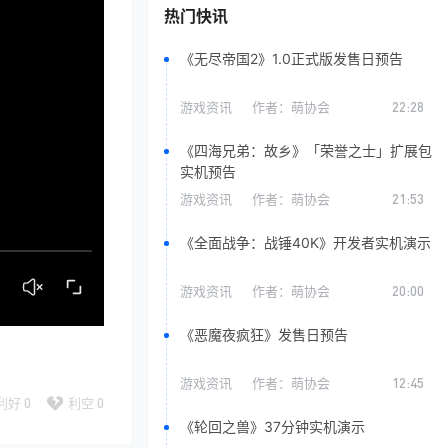
热门快讯
《无尽帝国2》1.0正式版发售日预告
游戏资讯
作者：
萌协会
22:28
《四海兄弟：故乡》「荣誉之士」扩展包
实机预告
游戏资讯
作者：
萌协会
21:53
《全面战争：战锤40K》开发者实机演示
游戏资讯
作者：
萌协会
20:00
《恶魔夜疯狂》发售日预告
游戏资讯
作者：
萌协会
12:45
利好
0
利空
0
《轮回之兽》37分钟实机演示