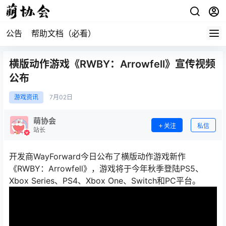
公告
帮助文档（必看）
横版动作游戏《RWBY：Arrowfell》宣传视频
公布
游戏资讯
7月
02日
萌协会
关注
私信
站长
开发商WayForward今日公布了横版动作游戏新作
《RWBY：Arrowfell》，游戏将于今年秋季登陆PS5、
Xbox Series、PS4、Xbox One、Switch和PC平台。