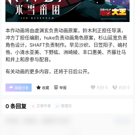
本作动画将由虚渊玄负责动画原案，鈴木利正担任导演，
冲方丁担任编剧，huke负责动画角色原案，杉山延宽负责
角色设计，SHAFT负责制作。早见沙织、日笠阳子、嶋村
侑、小清水亚美、下野紘、洲崎綾、丰口惠美、齐藤壮马
和井上和彦参与配音。
有关动画的更多内容，还将于日后公开。
利好
0
利空
0
海报分享
收藏
举报
0 条回复
文章作者
管理员
A
M
欢迎您，新朋友，感谢参与互动！
确认修改