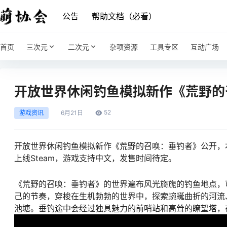
公告
帮助文档（必看）
首页
三次元
二次元
杂项资源
工具专区
互动广场
开放世界休闲钓鱼模拟新作《荒野的
52
游戏资讯
6月
21日
开放世界休闲钓鱼模拟新作《荒野的召唤：垂钓者》公开，本作由
上线Steam，游戏支持中文，发售时间待定。
《荒野的召唤：垂钓者》的世界遍布风光旖旎的钓鱼地点，
己的节奏，穿梭在生机勃勃的世界中，探索蜿蜒曲折的河流
池塘。垂钓途中会经过独具魅力的前哨站和高耸的瞭望塔，