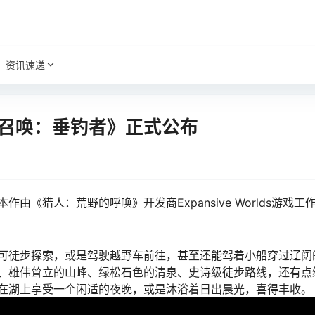
资讯速递
召唤：垂钓者》正式公布
《猎人：荒野的呼唤》开发商Expansive Worlds游戏工
可徒步探索，或是驾驶越野车前往，甚至还能驾着小船穿过辽阔
、雄伟耸立的山峰、绿松石色的清泉、史诗级徒步路线，还有点
在湖上享受一个闲适的夜晚，或是沐浴着日出晨光，喜得丰收。