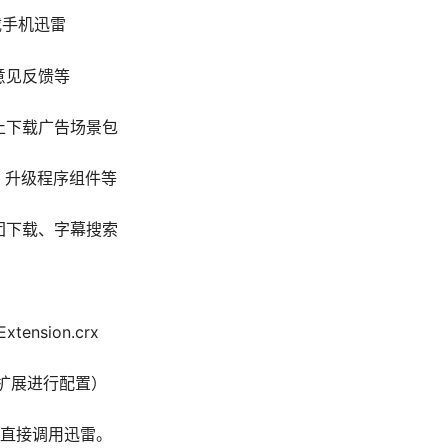
载手机迅雷
意见反馈等
止下载广告场景包
、升级程序组件等
团下载、字幕搜索
ension.crx
要对扩展进行配置）
可直接调用迅雷。