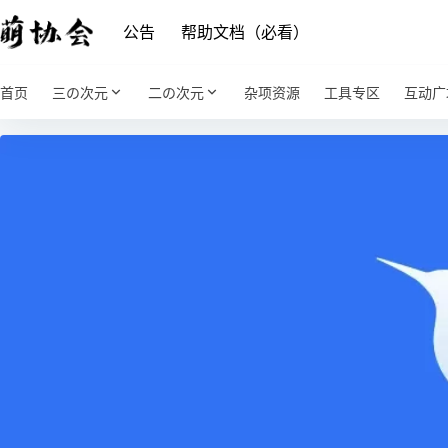
公告
帮助文档（必看）
首页
三の次元
二の次元
杂项资源
工具专区
互动广