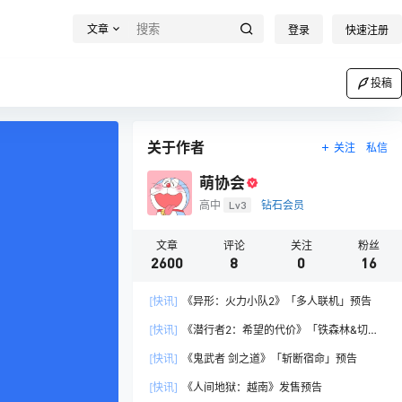
文章
登录
快速注册
投稿
关于作者
关注
私信
萌协会
高中
Lv3
钻石会员
文章
评论
关注
粉丝
2600
8
0
16
[快讯]
《异形：火力小队2》「多人联机」预告
[快讯]
《潜行者2：希望的代价》「铁森林&切尔
诺贝利核电站」探索预告
[快讯]
《鬼武者 剑之道》「斩断宿命」预告
[快讯]
《人间地狱：越南》发售预告