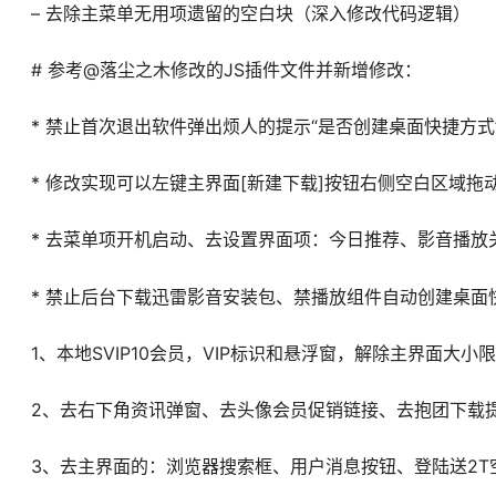
– 去除主菜单无用项遗留的空白块（深入修改代码逻辑）
# 参考@落尘之木修改的JS插件文件并新增修改：
* 禁止首次退出软件弹出烦人的提示“是否创建桌面快捷方式
* 修改实现可以左键主界面[新建下载]按钮右侧空白区域拖
* 去菜单项开机启动、去设置界面项：今日推荐、影音播放
* 禁止后台下载迅雷影音安装包、禁播放组件自动创建桌面
1、本地SVIP10会员，VIP标识和悬浮窗，解除主界面大小
2、去右下角资讯弹窗、去头像会员促销链接、去抱团下载
3、去主界面的：浏览器搜索框、用户消息按钮、登陆送2T