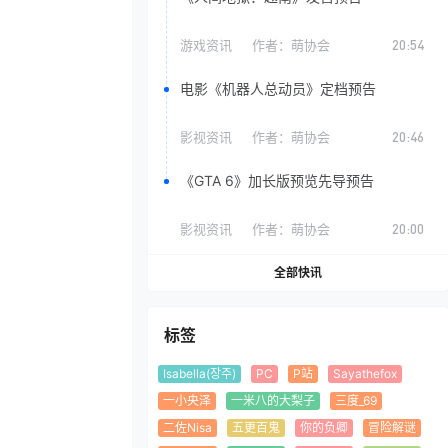
游戏资讯
作者：
萌协会
20:54
电影《机器人总动员》定档预告
影视资讯
作者：
萌协会
20:46
《GTA 6》加长版预览先导预告
影视资讯
作者：
萌协会
20:00
全部快讯
标签
Isabella(장주)
PC
P站
Sayathefox
一小央泽
一米八的大梨子
三度_69
二佐Nisa
五更百鬼
你的负卿
冒险解谜