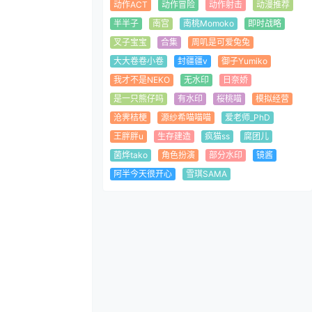
动作ACT
动作冒险
动作射击
动漫推荐
半半子
南宫
南桃Momoko
即时战略
叉子宝宝
合集
周叽是可爱兔兔
大大卷卷小卷
封疆疆v
御子Yumiko
我才不是NEKO
无水印
日奈娇
是一只熊仔吗
有水印
桜桃喵
模拟经营
沧霁桔梗
源纱希喵喵喵
爱老师_PhD
王胖胖u
生存建造
疯猫ss
腐团儿
菌烨tako
角色扮演
部分水印
镜酱
阿半今天很开心
雪琪SAMA