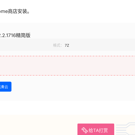
rome商店安装。
.2.1716精简版
格式：
7Z
蓝奏云
给TA打赏