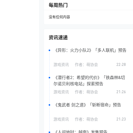
每周热门
没有任何内容
资讯速递
《异形：火力小队2》「多人联机」预告
游戏资讯
作者：
萌协会
22:28
《潜行者2：希望的代价》「铁森林&切
尔诺贝利核电站」探索预告
游戏资讯
作者：
萌协会
21:26
《鬼武者 剑之道》「斩断宿命」预告
游戏资讯
作者：
萌协会
21:23
《人间地狱：越南》发售预告