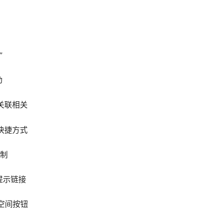
”
动
关联相关
快捷方式
限制
提示链接
空间按钮