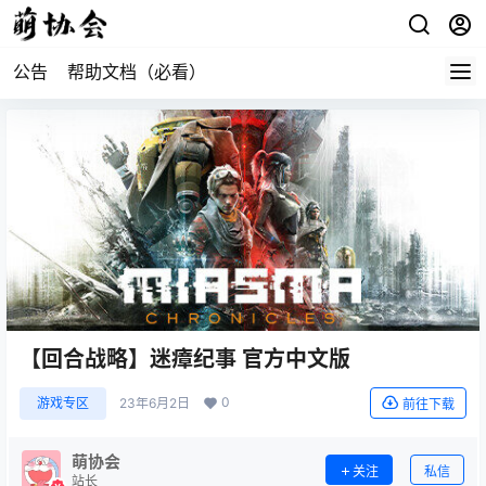
公告
帮助文档（必看）
【回合战略】迷瘴纪事 官方中文版
0
游戏专区
23年6月2日
前往下载
萌协会
关注
私信
站长