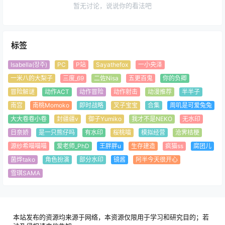
暂无讨论，说说你的看法吧
标签
Isabella(장주)
PC
P站
Sayathefox
一小央泽
一米八的大梨子
三度_69
二佐Nisa
五更百鬼
你的负卿
冒险解谜
动作ACT
动作冒险
动作射击
动漫推荐
半半子
南宫
南桃Momoko
即时战略
叉子宝宝
合集
周叽是可爱兔兔
大大卷卷小卷
封疆疆v
御子Yumiko
我才不是NEKO
无水印
日奈娇
是一只熊仔吗
有水印
桜桃喵
模拟经营
沧霁桔梗
源纱希喵喵喵
爱老师_PhD
王胖胖u
生存建造
疯猫ss
腐团儿
菌烨tako
角色扮演
部分水印
镜酱
阿半今天很开心
雪琪SAMA
本站发布的资源均来源于网络，本资源仅限用于学习和研究目的；若