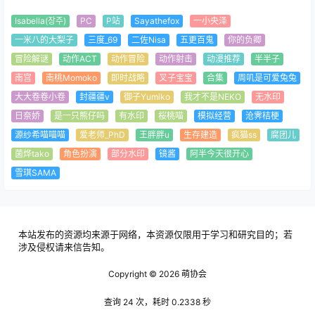
Isabella(장주)
PC
P站
Sayathefox
一小央泽
一米八的大梨子
三度_69
二佐Nisa
五更百鬼
你的负卿
冒险解谜
动作ACT
动作冒险
动作射击
动漫推荐
半半子
南宫
南桃Momoko
即时战略
叉子宝宝
合集
周叽是可爱兔兔
大大卷卷小卷
封疆疆v
御子Yumiko
我才不是NEKO
无水印
日奈娇
是一只熊仔吗
有水印
桜桃喵
模拟经营
沧霁桔梗
源纱希喵喵喵
爱老师_PhD
王胖胖u
生存建造
疯猫ss
腐团儿
菌烨tako
角色扮演
部分水印
镜酱
阿半今天很开心
雪琪SAMA
本站发布的资源均来源于网络，本资源仅限用于学习和研究目的；若
涉及侵权请来信告知。
Copyright © 2026
萌协会
查询 24 次，耗时 0.2338 秒