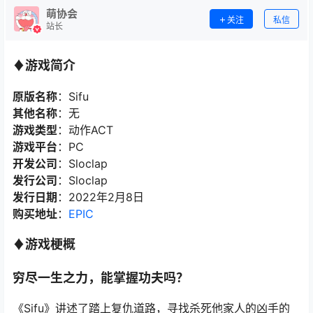
萌协会
关注
私信
站长
♦游戏简介
原版名称
：Sifu
其他名称
：无
游戏类型
：动作ACT
游戏平台
：PC
开发公司
：Sloclap
发行公司
：Sloclap
发行日期
：2022年2月8日
购买地址
：
EPIC
♦游戏梗概
穷尽一生之力，能掌握功夫吗？
《Sifu》讲述了踏上复仇道路，寻找杀死他家人的凶手的