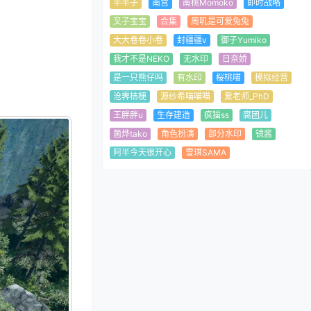
半半子
南宫
南桃Momoko
即时战略
叉子宝宝
合集
周叽是可爱兔兔
大大卷卷小卷
封疆疆v
御子Yumiko
我才不是NEKO
无水印
日奈娇
是一只熊仔吗
有水印
桜桃喵
模拟经营
沧霁桔梗
源纱希喵喵喵
爱老师_PhD
王胖胖u
生存建造
疯猫ss
腐团儿
菌烨tako
角色扮演
部分水印
镜酱
阿半今天很开心
雪琪SAMA