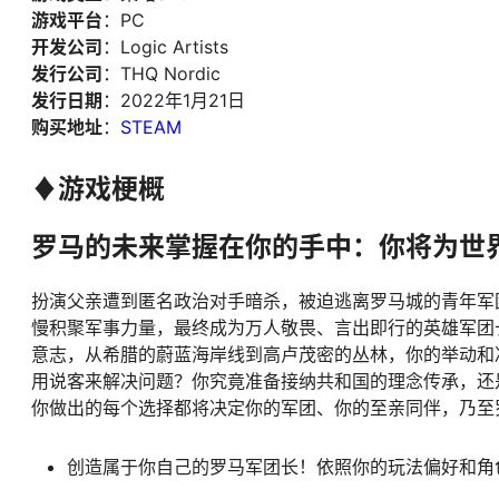
游戏平台
：PC
开发公司
：Logic Artists
发行公司
：THQ Nordic
发行日期
：2022年1月21日
购买地址
：
STEAM
♦游戏梗概
罗马的未来掌握在你的手中：你将为世
扮演父亲遭到匿名政治对手暗杀，被迫逃离罗马城的青年军
慢积聚军事力量，最终成为万人敬畏、言出即行的英雄军团长。在
意志，从希腊的蔚蓝海岸线到高卢茂密的丛林，你的举动和
用说客来解决问题？你究竟准备接纳共和国的理念传承，还
你做出的每个选择都将决定你的军团、你的至亲同伴，乃至
创造属于你自己的罗马军团长！依照你的玩法偏好和角