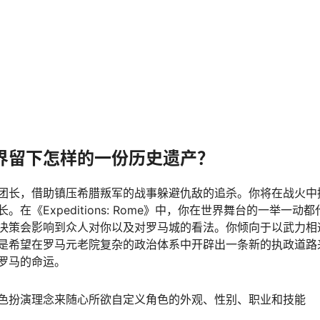
界留下怎样的一份历史遗产？
团长，借助镇压希腊叛军的战事躲避仇敌的追杀。你将在战火中
《Expeditions: Rome》中，你在世界舞台的一举一动
决策会影响到众人对你以及对罗马城的看法。你倾向于以武力相
是希望在罗马元老院复杂的政治体系中开辟出一条新的执政道路
罗马的命运。
色扮演理念来随心所欲自定义角色的外观、性别、职业和技能