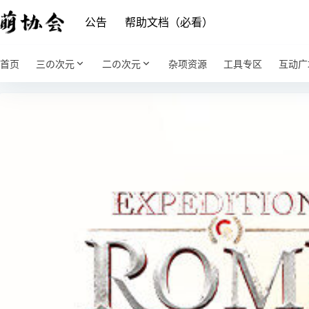
公告
帮助文档（必看）
首页
三の次元
二の次元
杂项资源
工具专区
互动广