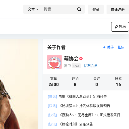
文章
登录
快速注册
投稿
关于作者
关注
私信
萌协会
高中
Lv3
钻石会员
文章
评论
关注
粉丝
2600
8
0
16
[快讯]
电影《机器人总动员》定档预告
[快讯]
《秘境猎人》抢先体验版发售预告
[快讯]
《夜勤人2：无尽宝库》1.0正式版发售日预
告
[快讯]
《静噪时刻》公布预告