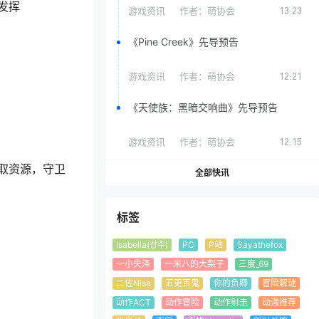
发挥
游戏资讯
作者：
萌协会
13:23
《Pine Creek》先导预告
游戏资讯
作者：
萌协会
12:21
《天使族：黑暗交响曲》先导预告
游戏资讯
作者：
萌协会
12:15
取资源，守卫
全部快讯
标签
Isabella(장주)
PC
P站
Sayathefox
一小央泽
一米八的大梨子
三度_69
二佐Nisa
五更百鬼
你的负卿
冒险解谜
动作ACT
动作冒险
动作射击
动漫推荐