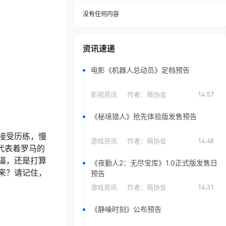
没有任何内容
资讯速递
电影《机器人总动员》定档预告
影视资讯
作者：
萌协会
14:57
《秘境猎人》抢先体验版发售预告
接受历练，慢
游戏资讯
作者：
萌协会
14:48
都代表着罗马的
逼，还是打算
《夜勤人2：无尽宝库》1.0正式版发售日
来？请记住，
预告
游戏资讯
作者：
萌协会
14:31
《静噪时刻》公布预告