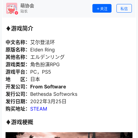
萌协会
关注
私信
站长
♦游戏简介
中文名称：
艾尔登法环
原版名称：
Elden Ring
其他名称：
エルデンリング
游戏类型：
角色扮演RPG
游戏平台：
PC，PS5
地 区：
日本
开发公司：From Software
发行公司：
Bethesda Softworks
发行日期：
2022年3月25日
购买地址：
STEAM
♦游戏梗概