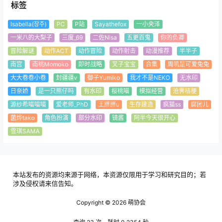
标签
Isabella(장주)
PC
P站
Sayathefox
一小央泽
一米八的大梨子
三度_69
二佐Nisa
五更百鬼
你的负卿
冒险解谜
动作ACT
动作冒险
动作射击
动漫推荐
半半子
南宫
南桃Momoko
即时战略
叉子宝宝
合集
周叽是可爱兔兔
大大卷卷小卷
封疆疆v
御子Yumiko
我才不是NEKO
无水印
日奈娇
是一只熊仔吗
有水印
桜桃喵
模拟经营
沧霁桔梗
源纱希喵喵喵
爱老师_PhD
王胖胖u
生存建造
疯猫ss
腐团儿
菌烨tako
角色扮演
部分水印
镜酱
阿半今天很开心
雪琪SAMA
本站发布的资源均来源于网络，本资源仅限用于学习和研究目的；若
涉及侵权请来信告知。
Copyright © 2026
萌协会