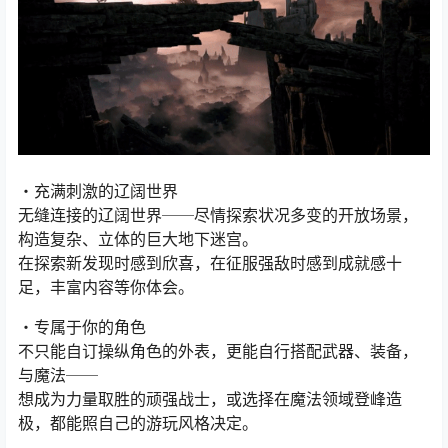
・充满刺激的辽阔世界
无缝连接的辽阔世界──尽情探索状况多变的开放场景，
构造复杂、立体的巨大地下迷宫。
在探索新发现时感到欣喜，在征服强敌时感到成就感十
足，丰富内容等你体会。
・专属于你的角色
不只能自订操纵角色的外表，更能自行搭配武器、装备，
与魔法──
想成为力量取胜的顽强战士，或选择在魔法领域登峰造
极，都能照自己的游玩风格决定。