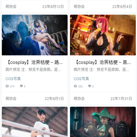
桔梗 - 微博图 [610P-1.09GB] 沧霁
萌协会
23年8月12日
萌协会
22年8月4日
桔梗 - 散图5套[36P-86MB] 沧霁桔
梗 - 赫本 [32P-370MB] 沧霁桔梗 -
路易九世 […
【cosplay】沧霁桔梗 – 路易
【cosplay】沧霁桔梗 – 黑太
九世 [16P-77MB]
子 [11P-220M]
图片预览 注：预览不是原图，是经
图片预览 注：预览不是原图，是经
过压缩的，原图高清
过压缩的，原图高清
COS写真
COS写真
319
0
252
0
萌协会
22年8月1日
萌协会
22年7月31日