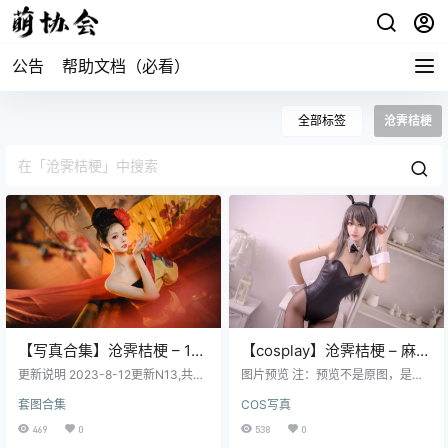
公告
帮助文档（必看）
全部标签
沧霁桔梗
【写真合集】沧霁桔梗 – 13
【cosplay】沧霁桔梗 – 麻衣
套合集[13T/4.4GB]
学姐 [18P-63MB]
更新说明 2023-8-12更新N13,共计
图片预览 注：预览不是原图，是经
1套。 2023-4-20更新N10-N12,共
过压缩的，原图高清
套图合集
COS写真
计3套。 目录： 沧霁桔梗 - Darlingi
nthefranxx [16P-115MB] 沧霁桔梗
469
0
538
0
- 一千零一个江湖 [15P-96M] 沧霁