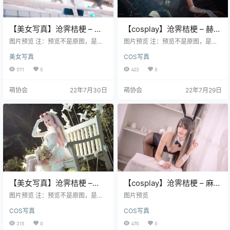
【美女写真】沧霁桔梗 – 黑
【cosplay】沧霁桔梗 – 赫本
丝体操服 [53P-756MB]
[32P-370MB]
图片预览 注：预览不是原图，是经
图片预览 注：预览不是原图，是经
过压缩的，原图高清
过压缩的，原图高清
美女写真
COS写真
571
0
423
0
萌协会
22年7月30日
萌协会
22年7月29日
【美女写真】沧霁桔梗 –
【cosplay】沧霁桔梗 – 麻衣
Darlinginthefranxx [16P-
学姐 [18P63.4MB]
图片预览 注：预览不是原图，是经
图片预览
115MB]
过压缩的，原图高清
COS写真
COS写真
315
0
470
0