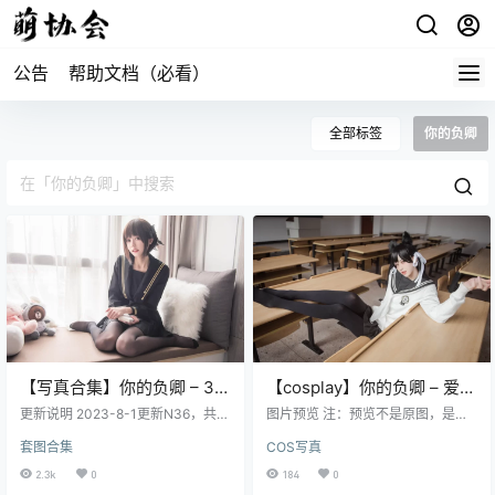
公告
帮助文档（必看）
全部标签
你的负卿
【写真合集】你的负卿 – 36
【cosplay】你的负卿 – 爱宕
套合集[36T/4.68GB]
制服[11P-94MB]
更新说明 2023-8-1更新N36，共计
图片预览 注：预览不是原图，是经
1套。 2023-4-7更新N25-N35，共
过压缩的，原图高清
套图合集
COS写真
计11套。 目录： 你的负卿 - 95制服
你的负卿 - 95泳装 你的负卿 - 加斯
2.3k
0
184
0
科涅[24P-117MB] 你的负卿 - 圣人