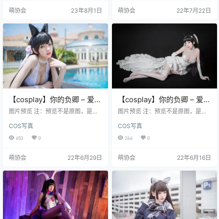
惠兔女郎 你的负卿 - 学姐兔女郎 你
萌协会
23年8月1日
萌协会
22年7月22日
的负卿 - 居家私服 你的负卿 - 居家
私服2 你的负卿 - 爱宕兔女郎 你的
负卿 - 爱宕制服 你的负卿 - 爱宕泳
装 你的负卿 - 爱宕花…
【cosplay】你的负卿 – 爱宕
【cosplay】你的负卿 – 爱宕
泳装[18P-135MB]
花嫁[10P-108MB]
图片预览 注：预览不是原图，是经
图片预览 注：预览不是原图，是经
过压缩的，原图高清
过压缩的，原图高清
COS写真
COS写真
653
0
264
0
萌协会
22年6月29日
萌协会
22年6月16日