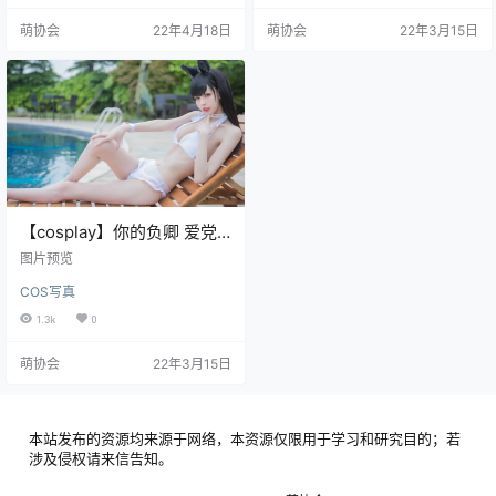
萌协会
22年4月18日
萌协会
22年3月15日
【cosplay】你的负卿 爱党
泳装 [18P/134MB]
图片预览
COS写真
1.3k
0
萌协会
22年3月15日
本站发布的资源均来源于网络，本资源仅限用于学习和研究目的；若
涉及侵权请来信告知。