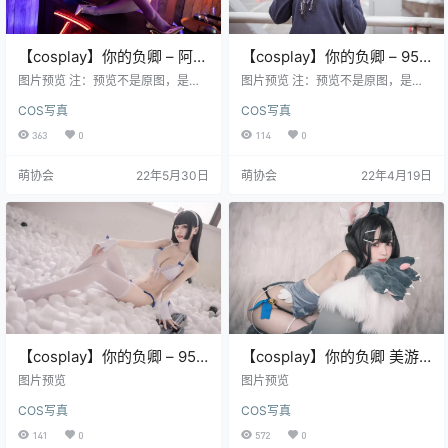
【cosplay】你的负卿 – 阿斯
【cosplay】你的负卿 – 95
托尔福(女仆)[28P-185MB]
制服[15P-169MB]
图片预览 注：预览不是原图，是经
图片预览 注：预览不是原图，是经
过压缩的，原图高清
过压缩的，原图高清
COS写真
COS写真
363
0
114
0
萌协会
22年5月30日
萌协会
22年4月19日
【cosplay】你的负卿 – 95
【cosplay】你的负卿 美游
泳装[14P-144MB]
猫耳 [25P/317MB]
图片预览
图片预览
COS写真
COS写真
141
0
572
0