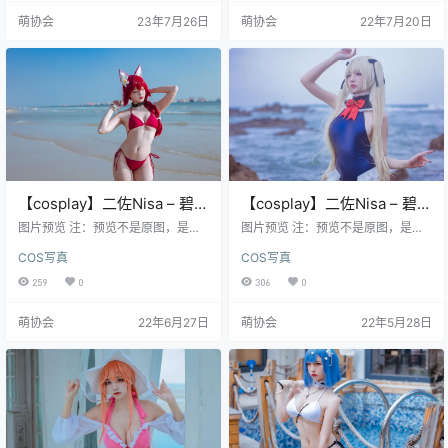
多了，整理压缩上传太占时间，没
萌协会
23年7月26日
萌协会
22年7月20日
时间去重了，大家见谅） 目录： 旧
套图 二佐Nisa - 柴郡音乐绚烂 [9P-
91MB] 二佐Nisa - 玛修婚纱 [42P-6
52MB] 二佐Nisa - 碧蓝加斯科涅 [2
0P-16…
【cosplay】二佐Nisa – 碧蓝
【cosplay】二佐Nisa – 碧蓝
千代田泳装 [20P-376MB]
玛丽罗斯泳装 [14P-78MB]
图片预览 注：预览不是原图，是经
图片预览 注：预览不是原图，是经
过压缩的，原图高清
过压缩的，原图高清
COS写真
COS写真
259
0
306
0
萌协会
22年6月27日
萌协会
22年5月28日