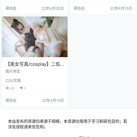
萌协会
22年4月20日
萌协会
22年4月15日
【美女写真/cosplay】二佐
Nisa&日奈娇 私房双人猫耳
图片预览
[43P/422MB]
COS写真
628
0
萌协会
22年3月15日
本站发布的资源均来源于网络，本资源仅限用于学习和研究目的；若
涉及侵权请来信告知。