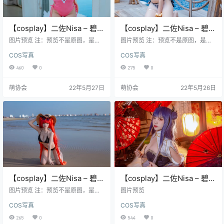
【cosplay】二佐Nisa – 碧蓝
【cosplay】二佐Nisa – 碧蓝
黎塞留泳装 [9P-48MB]
加斯科涅 [20P-164MB]
图片预览 注：预览不是原图，是经
图片预览 注：预览不是原图，是经
过压缩的，原图高清
过压缩的，原图高清
COS写真
COS写真
460
0
275
0
萌协会
22年5月27日
萌协会
22年5月26日
【cosplay】二佐Nisa – 碧蓝
【cosplay】二佐Nisa – 碧蓝
火奴鲁鲁泳装 [20P-119MB]
航线 伊吹旗袍 [29P-197MB]
图片预览 注：预览不是原图，是经
图片预览
过压缩的，原图高清
COS写真
COS写真
265
0
544
0