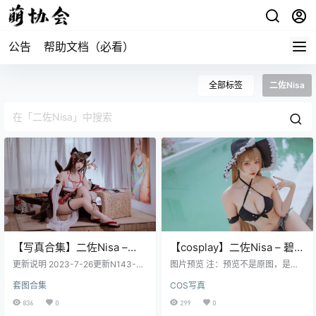
公告
帮助文档（必看）
全部标签
二佐Nisa
【写真合集】二佐Nisa –
【cosplay】二佐Nisa – 碧蓝
149套合集[149T/39GB]
让巴尔泳装 [20P-144MB]
更新说明 2023-7-26更新N143-N1
图片预览 注：预览不是原图，是经
49，共计7套。 2023-4-2更新新套
过压缩的，原图高清
套图合集
COS写真
图，共计142套。（与老套图肯定有
重合，有些老套图可能新套图没
836
0
299
0
有，现在每天更新，这些大套图太