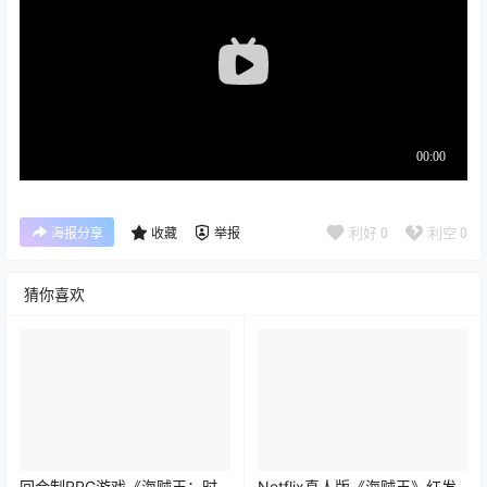
利好
0
利空
0
海报分享
收藏
举报
猜你喜欢
回合制RPG游戏《海贼王：时
Netflix真人版《海贼王》红发