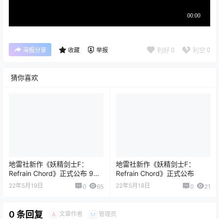
利好
0
利空
0
海报分享
收藏
举报
猜你喜欢
地雷社新作《妖精剑士F：
地雷社新作《妖精剑士F：
Refrain Chord》正式公布 9月
Refrain Chord》正式公布
15日发售
22年5月19日
22年5月18日
0
65
0
21
0 条回复
文章作者
管理员
A
M