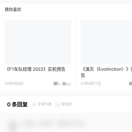
猜你喜欢
《F1车队经理 2022》实机预告
《演灭（Evotinction）
告
22年6月8日
22年6月11日
0
45
0 条回复
文章作者
管理员
A
M
欢迎您，新朋友，感谢参与互动！