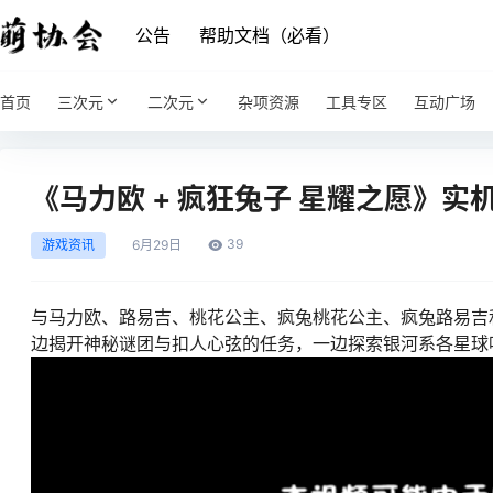
公告
帮助文档（必看）
首页
三次元
二次元
杂项资源
工具专区
互动广场
《马力欧 + 疯狂兔子 星耀之愿》实
39
游戏资讯
6月
29日
与马力欧、路易吉、桃花公主、疯兔桃花公主、疯兔路易吉
边揭开神秘谜团与扣人心弦的任务，一边探索银河系各星球吧！