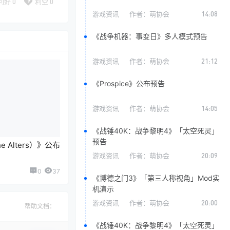
利好
0
利空
0
游戏资讯
作者：
萌协会
14:08
《战争机器：事变日》多人模式预告
游戏资讯
作者：
萌协会
21:12
《Prospice》公布预告
游戏资讯
作者：
萌协会
14:05
《战锤40K：战争黎明4》「太空死灵」
预告
 Alters）》公布
游戏资讯
作者：
萌协会
20:09
0
37
《博德之门3》「第三人称视角」Mod实
机演示
游戏资讯
作者：
萌协会
20:00
帮助文档：
《战锤40K：战争黎明4》「太空死灵」