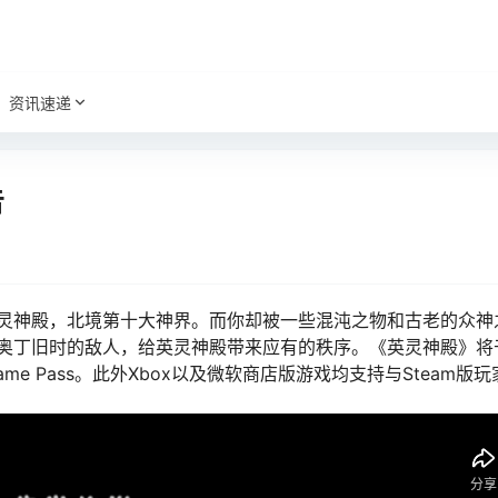
资讯速递
告
灵神殿，北境第十大神界。而你却被一些混沌之物和古老的众神
奥丁旧时的敌人，给英灵神殿带来应有的秩序。《英灵神殿》将
 Game Pass。此外Xbox以及微软商店版游戏均支持与Steam版