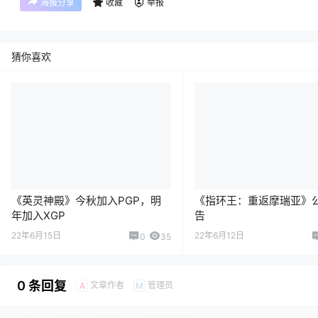
海报分享
收藏
举报
猜你喜欢
《英灵神殿》今秋加入PGP，明
《指环王：重返摩瑞亚》
年加入XGP
告
22年6月15日
22年6月12日
0
35
0 条回复
文章作者
管理员
A
M