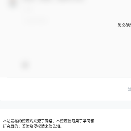
您必须
本站发布的资源均来源于网络，本资源仅限用于学习和
研究目的；若涉及侵权请来信告知。