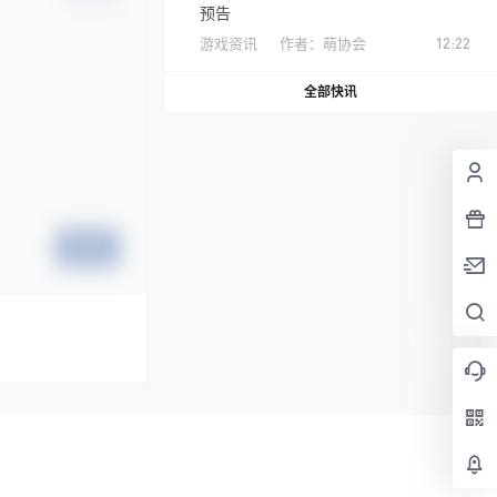
预告
游戏资讯
作者：
萌协会
12:22
全部快讯
提交