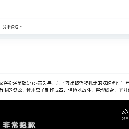
资讯速递
家将扮演苗族少女-古久寻，为了救出被怪物抓走的妹妹勇闯千
有限的资源，使用虫子制作武器，谨慎地战斗，整理线索，解开