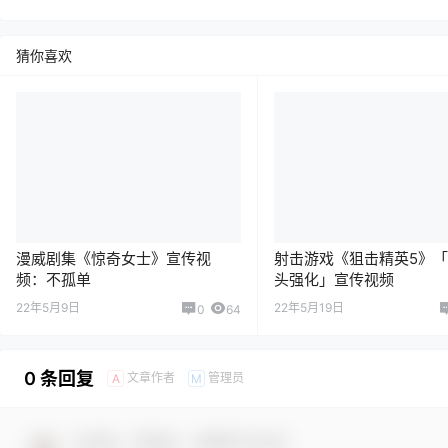
猜你喜欢
漫威剧集《惊奇女士》宣传视
射击游戏《狙击精英5》
频：不孤单
头强化」宣传视频
22年5月9日
22年5月19日
0
64
0 条回复
文章作者
管理员
A
M
欢迎您，新朋友，感谢参与互动！