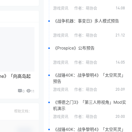
游戏资讯
作者：
萌协会
14:08
《战争机器：事变日》多人模式预告
游戏资讯
作者：
萌协会
21:12
《Prospice》公布预告
游戏资讯
作者：
萌协会
14:05
《战锤40K：战争黎明4》「太空死灵」
ine》「向高岛起
预告
游戏资讯
作者：
萌协会
20:09
0
11
《博德之门3》「第三人称视角」Mod实
机演示
帮助文档：
游戏资讯
作者：
萌协会
20:00
《战锤40K：战争黎明4》「太空死灵」
确认修改