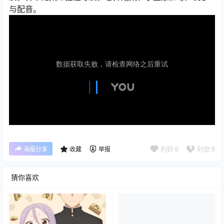
与配音。
利好
0
利空
0
海报分享
收藏
举报
猜你喜欢