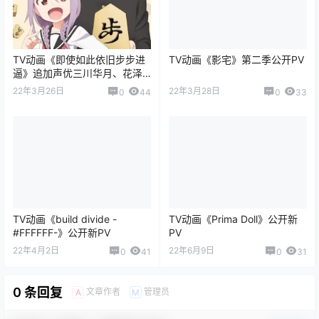
TV动画《即使如此依旧步步进
TV动画《影宅》第二季公开PV
逼》追加声优三川华月、花泽
香菜
22年3月26日
22年3月28日
0
44
0
33
TV动画《build divide -
TV动画《Prima Doll》公开新
#FFFFFF-》公开新PV
PV
22年4月2日
22年6月9日
0
41
0
31
0 条回复
文章作者
管理员
A
M