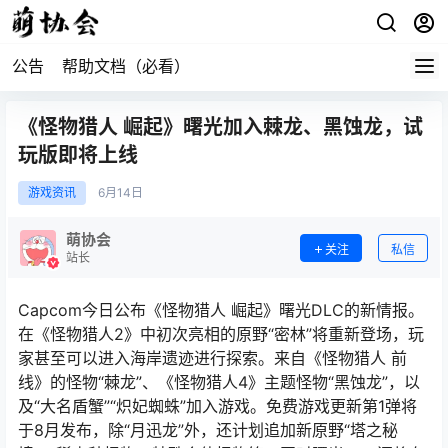
公告
帮助文档（必看）
《怪物猎人 崛起》曙光加入棘龙、黑蚀龙，试
玩版即将上线
游戏资讯
6月
14日
萌协会
关注
私信
站长
Capcom今日公布《怪物猎人 崛起》曙光DLC的新情报。
在《怪物猎人2》中初次亮相的原野“密林”将重新登场，玩
家甚至可以进入海岸遗迹进行探索。来自《怪物猎人 前
线》的怪物“棘龙”、《怪物猎人4》主题怪物“黑蚀龙”，以
及“大名盾蟹”“炽妃蜘蛛”加入游戏。免费游戏更新第1弹将
于8月发布，除“月迅龙”外，还计划追加新原野“塔之秘