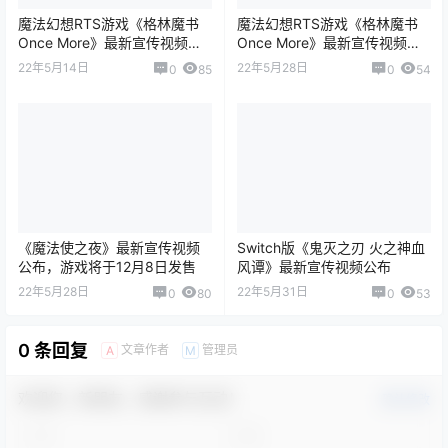
魔法幻想RTS游戏《格林魔书
魔法幻想RTS游戏《格林魔书
Once More》最新宣传视频公
Once More》最新宣传视频公
布
布
22年5月14日
22年5月28日
0
85
0
54
《魔法使之夜》最新宣传视频
Switch版《鬼灭之刃 火之神血
公布，游戏将于12月8日发售
风谭》最新宣传视频公布
22年5月28日
22年5月31日
0
80
0
53
0 条回复
文章作者
管理员
A
M
欢迎您，新朋友，感谢参与互动！
确认修改