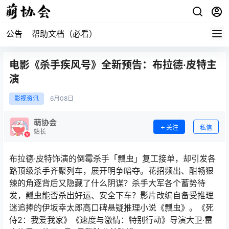
公告
帮助文档（必看）
电影《杀手疾风号》全新预告：布拉德·皮特主
演
影视资讯
6月
08日
萌协会
关注
私信
站长
布拉德·皮特饰演的倒霉杀手「瓢虫」复工接单，却引发各
路顶级杀手齐聚列车，展开明争暗夺。花招频出、酣畅狠
辣的角逐背后又隐藏了什么阴谋？杀手大军各个蓄势待
发，瓢虫能否杀出好运、安全下车？影片改编自备受推理
迷追捧的伊坂幸太郎高口碑悬疑推理小说《瓢虫》。《死
侍2：我爱我家》《速度与激情：特别行动》导演大卫·雷