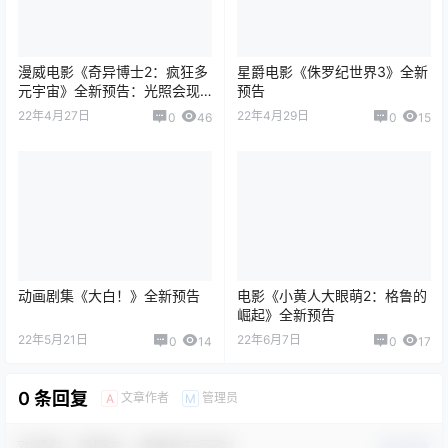
漫威电影《奇异博士2：疯狂多
星爵电影《侏罗纪世界3》全新
元宇宙》全新预告：光照会现
预告
身
22年4月27日
22年4月29日
0
46
0
15
动画剧集《大白！》全新预告
电影《小黄人大眼萌2：格鲁的
崛起》全新预告
22年5月21日
22年6月7日
0
14
0
17
0 条回复
文章作者
管理员
A
M
欢迎您，新朋友，感谢参与互动！
确认修改