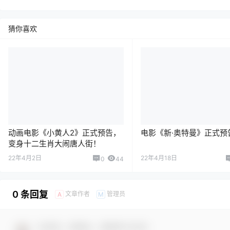
猜你喜欢
动画电影《小黄人2》正式预告，
电影《新·奥特曼》正式预
变身十二生肖大闹唐人街！
22年4月2日
22年4月18日
0
44
0 条回复
文章作者
管理员
A
M
欢迎您，新朋友，感谢参与互动！