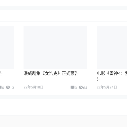
告
漫威剧集《女浩克》正式预告
电影《雷神4：
告
22年5月18日
22年5月24日
0
13
0
64