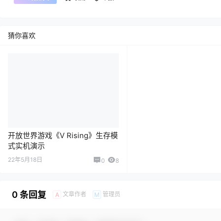
猜你喜欢
开放世界游戏《V Rising》生存模
式实机演示
22年5月18日
0
8
0 条回复
文章作者
管理员
A
M