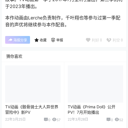
于2023年播出。
本作动画由Lerche负责制作，千叶翔也等参与过第一季配
音的声优将继续参与本作配音。
利好
0
利空
0
海报分享
收藏
举报
猜你喜欢
TV动画《骸骨骑士大人异世界
TV动画《Prima Doll》公开
冒险中》新PV
PV！7月开始播出
22年3月25日
22年3月28日
0
57
0
52