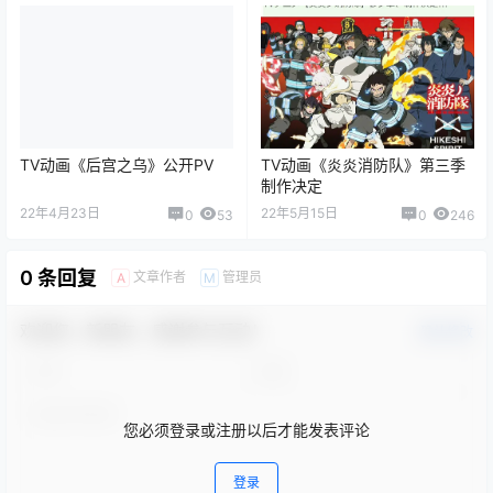
TV动画《后宫之乌》公开PV
TV动画《炎炎消防队》第三季
制作决定
22年4月23日
22年5月15日
0
53
0
246
0 条回复
文章作者
管理员
A
M
欢迎您，新朋友，感谢参与互动！
确认修改
您必须登录或注册以后才能发表评论
登录