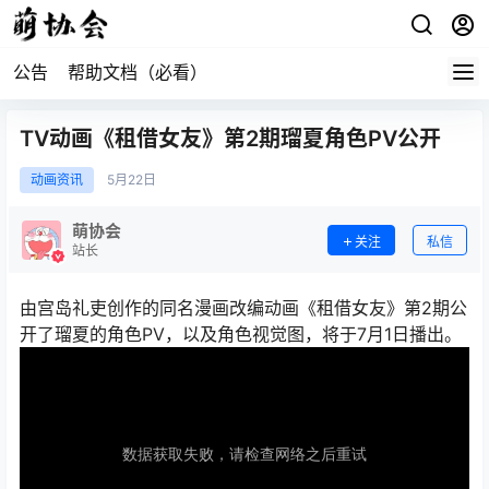
公告
帮助文档（必看）
TV动画《租借女友》第2期瑠夏角色PV公开
动画资讯
5月
22日
萌协会
关注
私信
站长
由宫岛礼吏创作的同名漫画改编动画《租借女友》第2期公
开了瑠夏的角色PV，以及角色视觉图，将于7月1日播出。