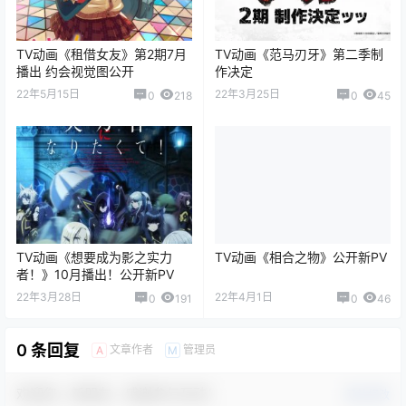
TV动画《租借女友》第2期7月
TV动画《范马刃牙》第二季制
播出 约会视觉图公开
作决定
22年5月15日
22年3月25日
0
218
0
45
TV动画《想要成为影之实力
TV动画《相合之物》公开新PV
者！》10月播出！公开新PV
22年3月28日
22年4月1日
0
191
0
46
0 条回复
文章作者
管理员
A
M
欢迎您，新朋友，感谢参与互动！
确认修改