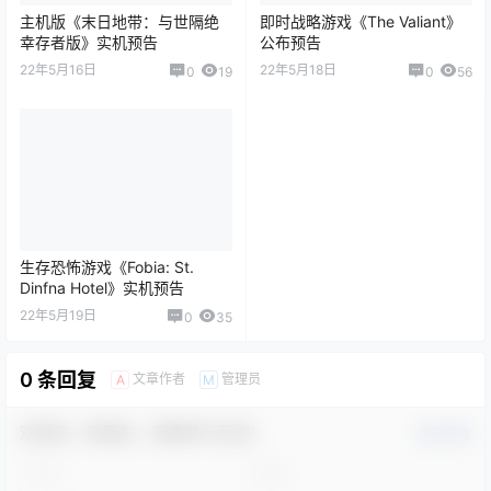
主机版《末日地带：与世隔绝
即时战略游戏《The Valiant》
幸存者版》实机预告
公布预告
22年5月16日
22年5月18日
0
19
0
56
生存恐怖游戏《Fobia: St.
Dinfna Hotel》实机预告
22年5月19日
0
35
0 条回复
文章作者
管理员
A
M
欢迎您，新朋友，感谢参与互动！
确认修改