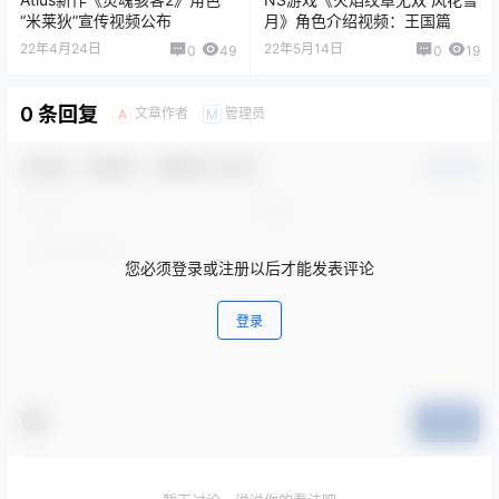
“米莱狄”宣传视频公布
月》角色介绍视频：王国篇
22年4月24日
22年5月14日
0
49
0
19
0 条回复
文章作者
管理员
A
M
欢迎您，新朋友，感谢参与互动！
确认修改
您必须登录或注册以后才能发表评论
登录
提交