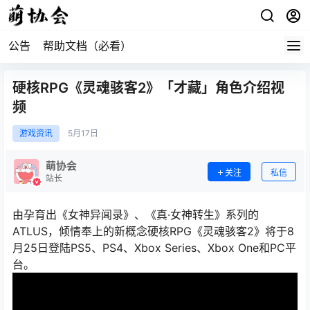
公告
帮助文档（必看）
硬核RPG《灵魂骇客2》「才藏」角色介绍视
频
游戏资讯
5月
17日
萌协会
关注
私信
站长
由孕育出《女神异闻录》、《真·女神转生》系列的
ATLUS，倾情奉上的新概念硬核RPG《灵魂骇客2》将于8
月25日登陆PS5、PS4、Xbox Series、Xbox One和PC平
台。