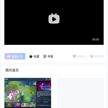
利好
0
利空
0
海报分享
收藏
举报
猜你喜欢