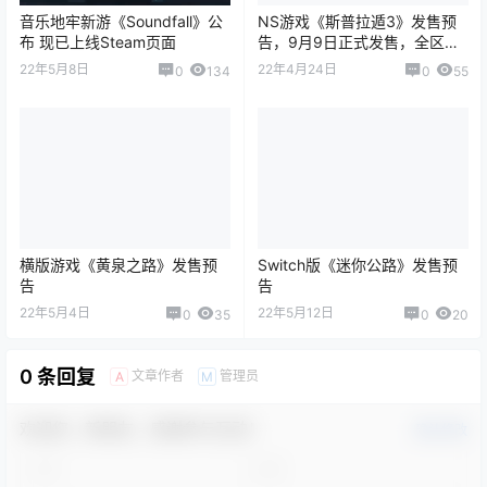
音乐地牢新游《Soundfall》公
NS游戏《斯普拉遁3》发售预
布 现已上线Steam页面
告，9月9日正式发售，全区中
文
22年5月8日
22年4月24日
0
134
0
55
横版游戏《黄泉之路》发售预
Switch版《迷你公路》发售预
告
告
22年5月4日
22年5月12日
0
35
0
20
0 条回复
文章作者
管理员
A
M
欢迎您，新朋友，感谢参与互动！
确认修改