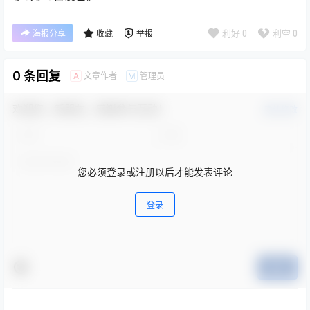
利好
0
利空
0
海报分享
收藏
举报
0 条回复
文章作者
管理员
A
M
欢迎您，新朋友，感谢参与互动！
确认修改
您必须登录或注册以后才能发表评论
登录
提交