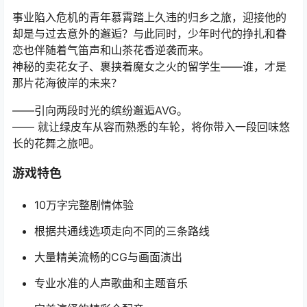
事业陷入危机的青年慕霄踏上久违的归乡之旅，迎接他的
却是与过去意外的邂逅？与此同时，少年时代的挣扎和眷
恋也伴随着气笛声和山茶花香逆袭而来。
神秘的卖花女子、裹挟着魔女之火的留学生——谁，才是
那片花海彼岸的未来？
——引向两段时光的缤纷邂逅AVG。
—— 就让绿皮车从容而熟悉的车轮，将你带入一段回味悠
长的花舞之旅吧。
游戏特色
10万字完整剧情体验
根据共通线选项走向不同的三条路线
大量精美流畅的CG与画面演出
专业水准的人声歌曲和主题音乐