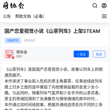
公告
帮助文档（必看）
国产恋爱视觉小说《山茶列车》上架STEAM
动画资讯
5月
08日
萌协会
关注
私信
站长
《山茶列车》是款国产恋爱视觉小说，故事以列车上的相
遇而展开。
本作讲述了事业陷入危机的男主角慕霄，在乘坐绿皮列车
踏上归乡之旅的途中邂逅了向他推销盆栽的金发少女小
蝶。与此同时，随着列车气笛声和少女手中的山茶花香，
男主的思绪回溯到了充满眷恋与惆怅情绪的高中时代…
本作通过双时间线叙事，根据共通线选项走向不同的三条