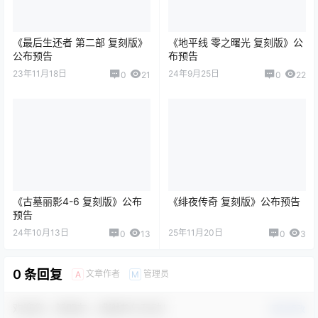
《最后生还者 第二部 复刻版》
《地平线 零之曙光 复刻版》公
公布预告
布预告
23年11月18日
24年9月25日
0
21
0
22
《古墓丽影4-6 复刻版》公布
《绯夜传奇 复刻版》公布预告
预告
24年10月13日
25年11月20日
0
13
0
3
0 条回复
文章作者
管理员
A
M
欢迎您，新朋友，感谢参与互动！
确认修改