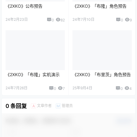
《2XKO》公布预告
《2XKO》「布隆」角色预告
24年2月23日
24年7月10日
0
82
0
9
《2XKO》「布隆」实机演示
《2XKO》「布里茨」角色预告
24年7月26日
25年9月4日
0
7
0
4
0 条回复
文章作者
管理员
A
M
欢迎您，新朋友，感谢参与互动！
确认修改