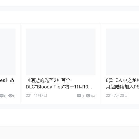
ies》故
《消逝的光芒2》首个
8款《人中之龙
DLC“Bloody Ties”将于11月10日
月起陆续加入P
推出
22年11月7日
22年7月28日
0
0
0
44