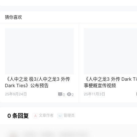
猜你喜欢
《人中之龙 极3/人中之龙3 外传
《人中之龙3 外传 Dark T
Dark Ties》公布预告
事梗概宣传视频
25年9月24日
25年11月3日
0
2
0 条回复
文章作者
管理员
A
M
欢迎您，新朋友，感谢参与互动！