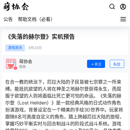
公告
帮助文档（必看）
《失落的赫尔登》实机预告
游戏资讯
8月
24日
萌协会
关注
私信
站长
在合一教的统治下，厄拉大陆的子民皆被七宗罪之一所束
缚。能抵抗欲望的人将在神圣之地赫尔登获得永生，而屈
服于欲望的人则将面临比死亡更可怕的命运。《失落的赫
尔登（Lost Hellden）》是一款经典风格的日式动作角色
扮演游戏，背景设定在一个精美的手绘3D世界中。玩家将
跟随8名可高度自定义的角色，踏上跨越厄拉大陆的旅程，
掌握巧妙平衡实时与回合制战斗的阶段式战斗系统。游戏