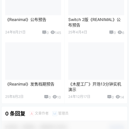
《Reanimal》公布预告
Switch 2版《REANIMAL》公
布预告
24年8月21日
25年4月4日
0
145
0
6
《Reanimal》发售档期预告
《木屋工厂》开场13分钟实机
演示
25年8月2日
24年12月17日
0
10
0
14
0 条回复
文章作者
管理员
A
M
欢迎您，新朋友，感谢参与互动！
确认修改