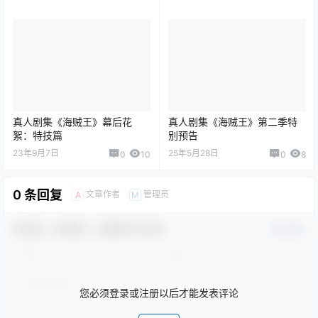
真人剧集《海贼王》幕后花
真人剧集《海贼王》第二季特
絮：特技篇
别预告
23年9月7日
25年5月28日
0
10
0
8
0 条回复
文章作者
管理员
A
M
欢迎您，新朋友，感谢参与互动！
确认修改
您必须登录或注册以后才能发表评论