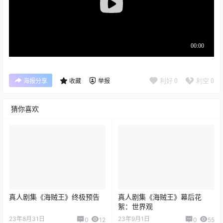
利好
0
利空
0
海报分享
收藏
举报
猜你喜欢
真人剧集《海贼王》终极预告
真人剧集《海贼王》幕后花
絮：世界观
23年8月31日
23年9月1日
0
12
0
55