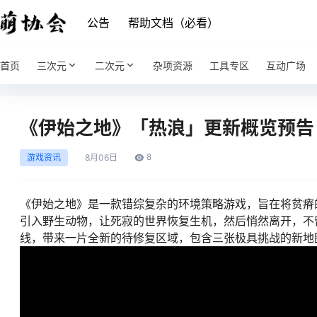
公告
帮助文档（必看）
首页
三次元
二次元
杂项资源
工具专区
互动广场
《伊始之地》「热浪」更新概览预告
8
游戏资讯
8月
06日
《伊始之地》是一款错综复杂的环境策略游戏，旨在将贫瘠
引入野生动物，让死寂的世界恢复生机，然后悄然离开，不留下
线，带来一片全新的待修复区域，包含三张极具挑战的新地