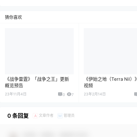
猜你喜欢
《战争雷霆》「战争之王」更新
《伊始之地（Terra Nil
概览预告
视频
23年11月4日
23年2月14日
0
7
0 条回复
文章作者
管理员
A
M
欢迎您，新朋友，感谢参与互动！