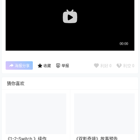
利好
0
利空
0
海报分享
收藏
举报
猜你喜欢
《1-2-Switch 》续作
《双影奇境》故事预告