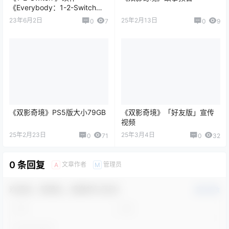
《Everybody：1-2-Switch》6
月30日发售
23年6月2日
25年2月13日
0
7
0
9
《双影奇境》PS5版大小79GB
《双影奇境》「好友版」宣传
视频
25年2月23日
25年3月4日
0
71
0
32
0 条回复
文章作者
管理员
A
M
欢迎您，新朋友，感谢参与互动！
确认修改