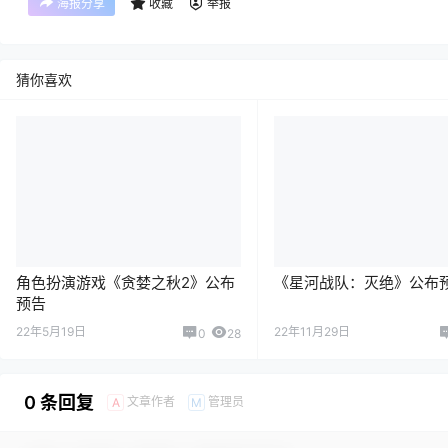
海报分享
收藏
举报
猜你喜欢
角色扮演游戏《贪婪之秋2》公布
《星河战队：灭绝》公布
预告
22年5月19日
22年11月29日
0
28
0 条回复
文章作者
管理员
A
M