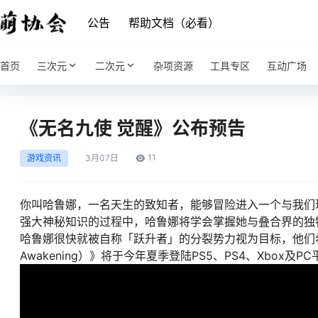
公告
帮助文档（必看）
首页
三次元
二次元
杂项资源
工具专区
互动广场
《无名九使 觉醒》公布预告
11
游戏资讯
3月
07日
你叫哈鲁娜，一名天生的致知者，能够冒险进入一个与我们
强大神秘知识的过程中，哈鲁娜将学会掌握她与叠合界的独
哈鲁娜很快就被自称「跃升者」的分裂势力视为目标，他们希望
Awakening）》将于今年夏季登陆PS5、PS4、Xbox及P