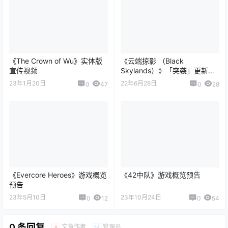
《The Crown of Wu》实体版
《云端掠影 （Black
宣传视频
Skylands）》「突袭」更新宣
传视频
23年1月20日
22年6月28日
0
47
0
28
《Evercore Heroes》游戏概览
《42中队》游戏概览预告
预告
23年5月10日
23年10月24日
0
12
0
54
0 条回复
文章作者
管理员
A
M