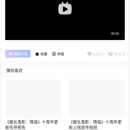
利好
0
利空
0
海报分享
收藏
举报
猜你喜欢
《瘦长鬼影：降临》十周年更
《瘦长鬼影：降临》十周年更
新先导预告
新上线宣传视频