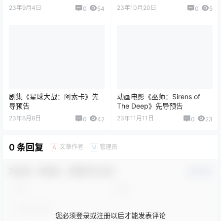
23年9月4日
23年10月20日
0
54
0
5
剧集《星球大战：阿索卡》先
动画电影《巫师：Sirens of
导预告
The Deep》先导预告
23年6月8日
23年11月11日
0
42
0
23
0 条回复
文章作者
管理员
A
M
欢迎您，新朋友，感谢参与互动！
确认修改
您必须登录或注册以后才能发表评论