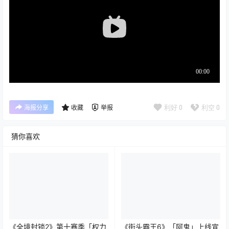
利好
0
利空
0
海报分享
收藏
举报
猜你喜欢
《全境封锁2》第十赛季「权力
《街头霸王6》「阿鬼」上线宣