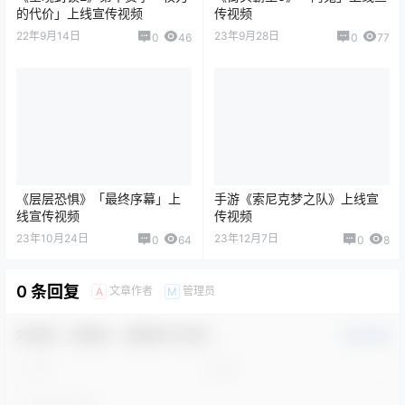
的代价」上线宣传视频
传视频
22年9月14日
23年9月28日
0
46
0
77
《层层恐惧》「最终序幕」上
手游《索尼克梦之队》上线宣
线宣传视频
传视频
23年10月24日
23年12月7日
0
64
0
8
0 条回复
文章作者
管理员
A
M
欢迎您，新朋友，感谢参与互动！
确认修改